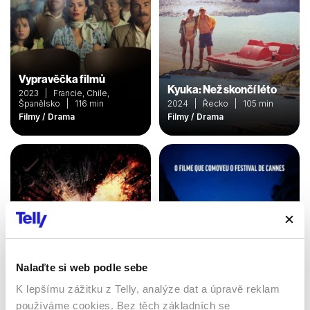
Vypravěčka filmů
Kyuka: Než skončí léto
2023 | Francie, Chile,
Španělsko | 116 min
2024 | Řecko | 105 min
Filmy / Drama
Filmy / Drama
Nalaďte si web podle sebe
K lepšímu zážitku z Telly, analýze dat a úpravě reklam
Temný rytíř povstal
používáme cookies. Bez těch základních se
Sulejmanův příběh