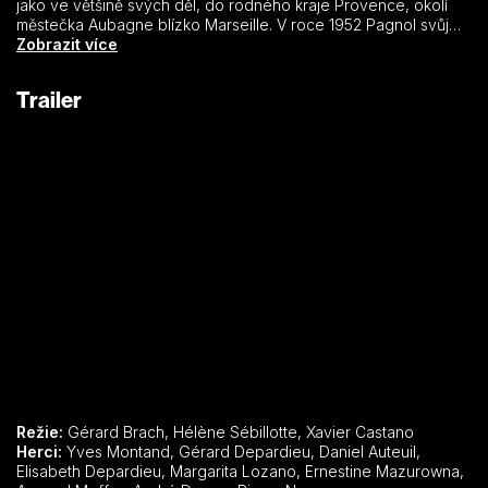
jako ve většině svých děl, do rodného kraje Provence, okolí
městečka Aubagne blízko Marseille. V roce 1952 Pagnol svůj
román sám zfilmoval pod názvem Manon od pramene.
Zobrazit více
O třicet let později francouzský režisér Claude Berri vytvořil
novou dvoudílnou adaptaci. Scénář napsal spolu s Gérardem
Trailer
Brachem, ke kameře si pozval renomovaného kameramana
Bruna Nuyttena. Také při hereckém obsazování měl režisér
šťastnou ruku: pro Yvese Montanda byla role Césara jednou z
životních příležitostí a Daniel Auteuil získal za interpretaci
prosťáčka Ugolina francouzskou prestižní cenu Césara.
Hvězdné obsazení doplňuje Gérard Depardieu a půvabná
Emmanuelle Béartová.
Režie:
Gérard Brach, Hélène Sébillotte, Xavier Castano
Herci:
Yves Montand, Gérard Depardieu, Daniel Auteuil,
Elisabeth Depardieu, Margarita Lozano, Ernestine Mazurowna,