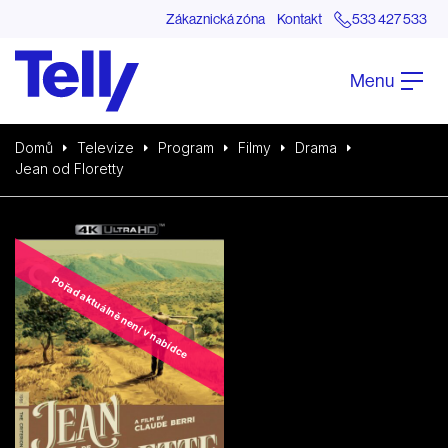
Zákaznická zóna
Kontakt
533 427 533
Menu
Domů
Televize
Program
Filmy
Drama
Jean od Floretty
Pořad aktuálně není v nabídce