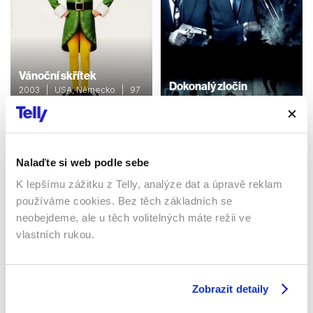
Vánoční skřítek
Dokonalý zločin
2003 | USA, Německo | 97
min
2009 | USA | 87 min
Filmy / Rodinné / Komedie /
Filmy / Thrillery / Krimi /
Fantasy
Komedie
Nalaďte si web podle sebe
K lepšímu zážitku z Telly, analýze dat a úpravě reklam
Sledujte kdekoliv až na 6 zařízeních
používáme cookies. Bez těch základních se
neobejdeme, ale u těch volitelných máte režii ve
Sledovat internetovou televizi jde odkudkoliv
vlastních rukou.
po celé EU, a to až na 6 zařízeních.
Zobrazit detaily