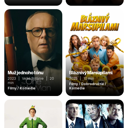
Muž jednoho tónu
Bláznivý Marsupilami
2023 | Velká Británie | 20
2025 | 10 min
min
Filmy / Dobrodružné /
Filmy / Komedie
Komedie