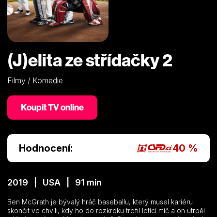
(J)elita ze střídačky 2
Filmy / Komedie
Koupit TV online
Hodnocení:
40 %
2019 | USA | 91 min
Ben McGrath je bývalý hráč baseballu, který musel kariéru
skončit ve chvíli, kdy ho do rozkroku trefil letící míč a on utrpěl