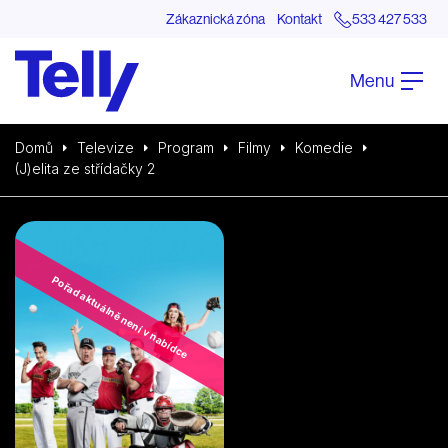
Zákaznická zóna
Kontakt
533 427 533
Menu
Domů
Televize
Program
Filmy
Komedie
(J)elita ze střídačky 2
Pořad aktuálně není v nabídce