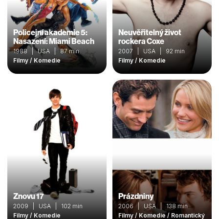
Policejní akademie 5:
Neuvěřitelný život
Nasazení: Miami Beach
rockera Coxe
1988 | USA | 87 min
2007 | USA | 92 min
Filmy / Komedie
Filmy / Komedie
Znovu 17
Prázdniny
2009 | USA | 102 min
2006 | USA | 138 min
Filmy / Komedie
Filmy / Komedie / Romantický