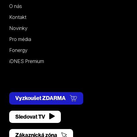
O nás
Kontakt
Novinky
Pro média
Fonergy
iDNES Premium
Vyzkoušet ZDARMA
Sledovat TV
Zákaznická zóna