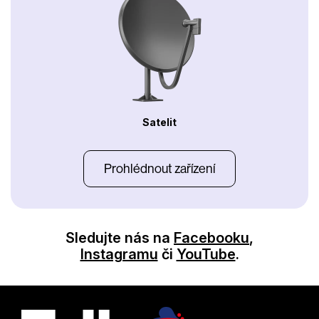
Satelit
Prohlédnout zařízení
Sledujte nás na
Facebooku
,
Instagramu
či
YouTube
.