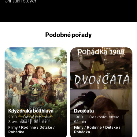
Christian Steyer
Podobné pořady
Když draka bolí hlava
Dvojčata
2018 | Česká republika,
1988 | Československo |
Slovensko | 99 min
65 min
Filmy / Rodinné / Dětské /
Filmy / Rodinné / Dětské /
Pohádka
Pohádka