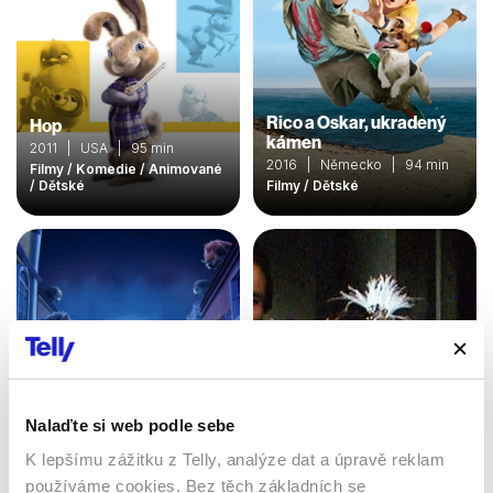
Rico a Oskar, ukradený
Hop
kámen
2011 | USA | 95 min
2016 | Německo | 94 min
Filmy / Komedie / Animované
/ Dětské
Filmy / Dětské
Nalaďte si web podle sebe
100% vlk
Letní pohádka
K lepšímu zážitku z Telly, analýze dat a úpravě reklam
2020 | Austrálie, Belgie |
1984 | Československo |
používáme cookies. Bez těch základních se