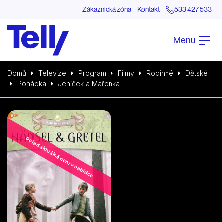
Zákaznická zóna
Kontakt
533 427 533
Menu
Domů
Televize
Program
Filmy
Rodinné
Dětské
Pohádka
Jeníček a Mařenka
Pořad aktuálně není v nabídce