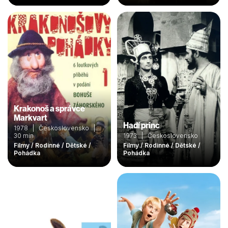
Krakonoš a správce
Markvart
Hadí princ
1978 | Československo |
30 min
1973 | Československo
Filmy / Rodinné / Dětské /
Filmy / Rodinné / Dětské /
Pohádka
Pohádka