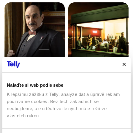
Hercule Poirot
Kriminálka Las Vegas
1989 | Velká Británie | 50
2000 | USA, Kanada | 42
min
min
Nalaďte si web podle sebe
Seriály / Krimi
Seriály / Thriller / Krimi
K lepšímu zážitku z Telly, analýze dat a úpravě reklam
používáme cookies. Bez těch základních se
neobejdeme, ale u těch volitelných máte režii ve
Sledujte kdekoliv až na 6 zařízeních
vlastních rukou.
Sledovat internetovou televizi jde odkudkoliv