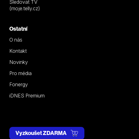
Sledovat TV
(moje.telly.cz)
Ostatní
O nás
Kontakt
Novinky
Pro média
Fonergy
iDNES Premium
Vyzkoušet ZDARMA