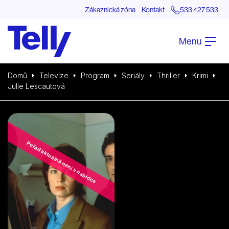
Zákaznická zóna
Kontakt
533 427 533
Menu
Domů
Televize
Program
Seriály
Thriller
Krimi
Julie Lescautová
Pořad aktuálně není v nabídce