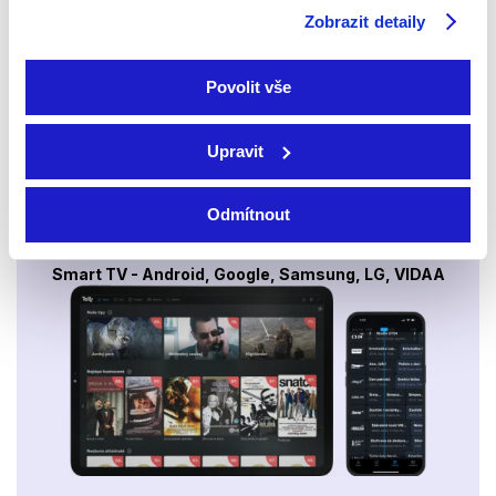
po celé EU, a to až na 6 zařízeních.
Zobrazit detaily
Povolit vše
Upravit
Odmítnout
Smart TV - Android, Google, Samsung, LG, VIDAA