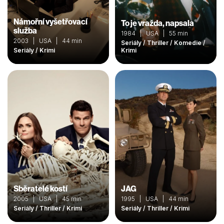
Námořní vyšetřovací
To je vražda, napsala
služba
1984 | USA | 55 min
2003 | USA | 44 min
Seriály / Thriller / Komedie /
Seriály / Krimi
Krimi
Sběratelé kostí
JAG
2005 | USA | 45 min
1995 | USA | 44 min
Seriály / Thriller / Krimi
Seriály / Thriller / Krimi