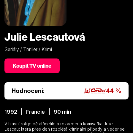
Julie Lescautová
Seriály / Thriller / Krimi
Koupit TV online
Hodnocení:
44 %
1992 | Francie | 90 min
V hlavní roli je pětatřicetiletá rozvedená komisařka Julie
Lescaut která přes den rozplétá kriminální případy a večer se