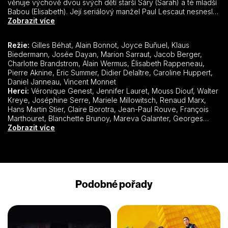
věnuje výchově dvou svých dětí starší Sáry (Sarah) a té mladší
Babou (Elisabeth). Její seriálový manžel Paul Lescaut nesnesl
těžké soužití s policistkou a proto se rozvedl.Julie si po nějaké
Zobrazit více
době našla přítele advokáta Pierra Verdona ten je rozvedený a
má syna Roména. V práci s Julii pracují : kapitán N´guma,
Režie:
Gilles Béhat, Alain Bonnot, Joyce Buñuel, Klaus
poručík Kaplan, Motta a Zorra specializují se na informatiku.
Biedermann, Josée Dayan, Marion Sarraut, Jacob Berger,
Charlotte Brandstrom, Alain Wermus, Élisabeth Rappeneau,
Pierre Aknine, Eric Summer, Didier Delaître, Caroline Huppert,
Daniel Janneau, Vincent Monnet
Herci:
Véronique Genest, Jennifer Lauret, Mouss Diouf, Walter Kreye, Joséphine Serre, Mariele Millowitsch, Renaud Marx, Hans Martin Stier, Claire Borotra, Jean-Paul Rouve, François Marthouret, Blanchette Brunoy, Mareva Galanter, Georges Corraface, Jacques Herlin, Daniel Duval, Bernard Woringer, Anne Le Ny, Benoît Soles, Marion Laine, Albert Delpy, Natacha Amal, Maria Pitarresi, Nadia Fossier, Emma Colberti, Isabelle Renauld, Catherine Marchal, Natalia Dontcheva, Pascal Bongard, Delphine Chanéac, Richaud Valls, Xavier Lafitte, Abbes Zahmani, François Bouvier, Lionnel Astier, Denis Ménochet, Nicolas Cazalé, Meriem Serbah, Johan Libéreau, Jean-Jacques Moreau, Pascale Arbillot, Guillaume Gabriel, Elvire Audray, Arnaud Viard, Arnaud Bedouët, Dora Doll, Aurore Auteuil, Arielle Sémenoff,
Zobrazit více
Podobné pořady