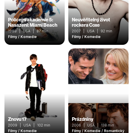
Policejní akademie 5:
Neuvěřitelný život
Nasazení: Miami Beach
rockera Coxe
1988 | USA | 87 min
2007 | USA | 92 min
Filmy / Komedie
Filmy / Komedie
Znovu 17
Prázdniny
2009 | USA | 102 min
2006 | USA | 138 min
Filmy / Komedie
Filmy / Komedie / Romantický