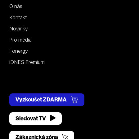
O nás
Kontakt
Novinky
Pro média
Fonergy
iDNES Premium
Vyzkoušet ZDARMA
Sledovat TV
Zákaznická zóna