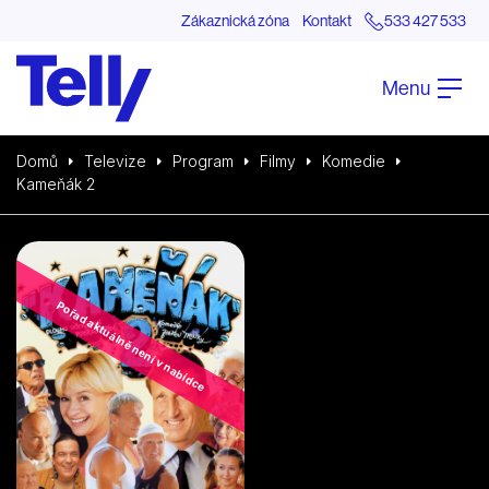
Zákaznická zóna
Kontakt
533 427 533
Menu
Domů
Televize
Program
Filmy
Komedie
Kameňák 2
Pořad aktuálně není v nabídce