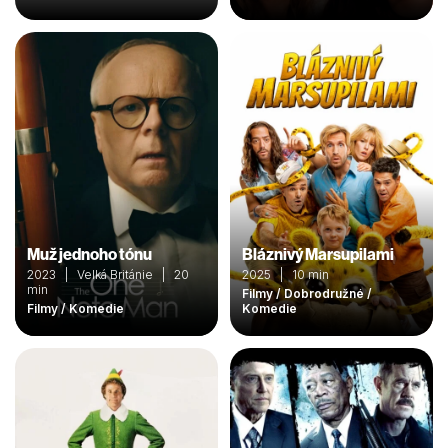
Muž jednoho tónu
Bláznivý Marsupilami
2023 | Velká Británie | 20
2025 | 10 min
min
Filmy / Dobrodružné /
Filmy / Komedie
Komedie