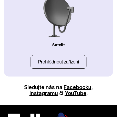
Satelit
Prohlédnout zařízení
Sledujte nás na
Facebooku
,
Instagramu
či
YouTube
.