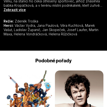
Vilmu, na stanici ho čeká otřesený sportovec, jehož znásilnila
babka Kropáčková, a v terénu místní podnikatelé, kteří zuřivě
pátrají po zázračném modrém pramenu, povzbuzujícím
Zobrazit více
sexuální chutě a potenci. Ten nedávno vytryskl ze skály na
zámku, ale nyní zase nečekaně zmizel. Nikdo v tu chvíli netuší,
Režie:
Zdeněk Troška
že všechny události spolu mají mnohem víc společného, než
Herci:
Václav Vydra, Jana Paulová, Věra Kuchtová, Marek
by se na první pohled mohlo zdát…
Vašut, Ladislav Županič, Jan Skopeček, Josef Laufer, Martin
Maxa, Helena Vondráčková, Helena Růžičková
Podobné pořady