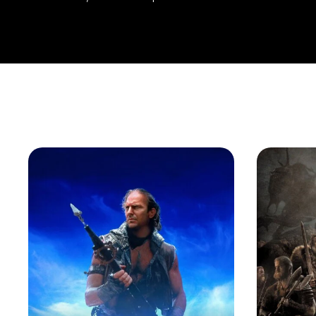
jeho záznamníků přijde na svůj tehdejší vzkaz: Lauren ted
neprávem. Hned z auta jí telefonuje, ale dívka telefon 
nepřečte …