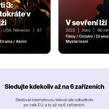
i 3:
tokráte v
ži
V sevření lží
| USA, Německo | 87
2023 | Irsko | 86 mi
Filmy / Ostatní / Drama
/ Drama / Akční
Mysteriózní
Sledujte kdekoliv až na 6 zařízeních
Sledovat internetovou televizi jde odkudkoliv
po celé EU, a to až na 6 zařízeních.