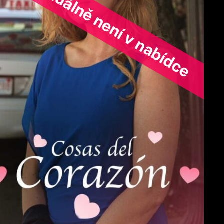
ořad aktuálně není v nabídce