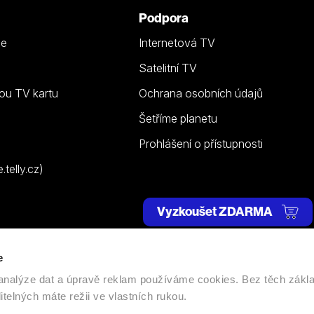
Podpora
ze
Internetová TV
Satelitní TV
ou TV kartu
Ochrana osobních údajů
Šetříme planetu
Prohlášení o přístupnosti
telly.cz)
Vyzkoušet ZDARMA
e
 | Všechna práva vyhrazena. |
Nastavení cookies
, analýze dat a úpravě reklam používáme cookies. Bez těch zákl
itelných máte režii ve vlastních rukou.