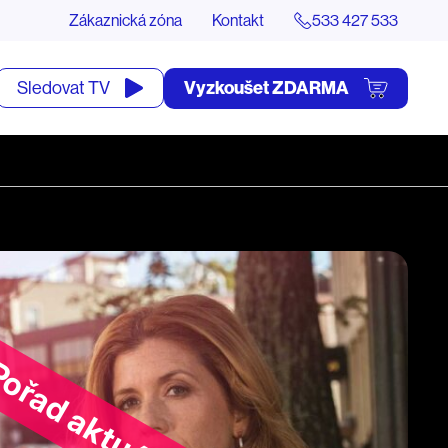
Zákaznická zóna
Kontakt
533 427 533
tevřít
Vyzkoušet ZDARMA
Sledovat TV
yhledávání