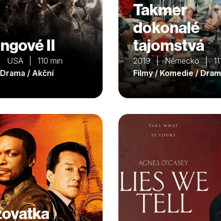
Takmer
dokonalé
ingové II
tajomstvá
| USA | 110 min
2019 | Německo | 111
/ Drama / Akční
Filmy / Komedie / Dra
žovatka