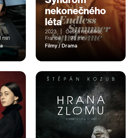
nekonečného
léta
2023 | Česká republika,
 min
Francie | 98 min
ma
Filmy / Drama