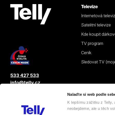
Televize
Internetová televi
Satelitní televize
Kde koupit dárkov
TV program
Ceník
Sledovat TV (moje.
533 427 533
info@telly.cz
Nalaďte si web podle seb
© 2026 |
Telly s.r.o.
, člen skupiny LAMA ENERGY GROUP
K lepšímu zážitku z Telly
neobejdeme, ale u těch vol