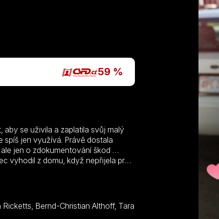
P
59 %
aby se uživila a zaplatila svůj malý
e spíš jen využívá. Právě dostala
e ale jen o zdokumentování škod …
tec vyhodil z domu, když nepřijela pro
mem a přes týden žije v ústavu. Otec
pro Anthonyho nepřijela a ten při
ky zranění, po němž byl dlouho
doby jsou jejich vztahy na bodu mrazu
zal na víkend domů, když při rovnání