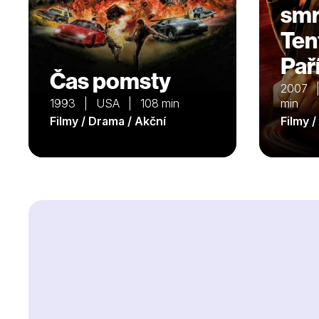
smrt
Ten
Paří
Čas pomsty
2007 
1993 | USA | 108 min
min
Filmy / Drama / Akční
Filmy 