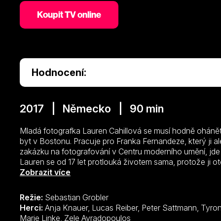
Koupit TV online
Hodnocení:
2017 | Německo | 90 min
Mladá fotografka Lauren Cahillová se musí hodně ohánět, 
byt v Bostonu. Pracuje pro Franka Fernandeze, který ji al
zakázku na fotografování v Centru moderního umění, jd
Lauren se od 17 let protlouká životem sama, protože ji o
svého bratra Anthonyho, který trpí Aspergerovým syndro
Zobrazit více
jí tehdy napsal zprávu, ale ona ji nikdy nedostala, proto 
pokusu dostat se k otci sám utrpěl při přecházení vozov
Režie:
Sebastian Grobler
hospitalizován. Otec Lauren neuvěřil a vyhodil ji. Od té 
Herci:
Anja Knauer, Lucas Reiber, Peter Sattmann, Tyron Ricketts, Bernd-Christian Althoff, Tara
… Otec se právě chystá dojet pro Anthonyho, aby si ho v
Marie Linke, Zele Avradopoulos