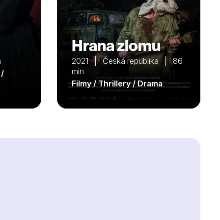
Hrana zlomu
n
2021 | Česká republika | 86
min
 /
Filmy / Thrillery / Drama