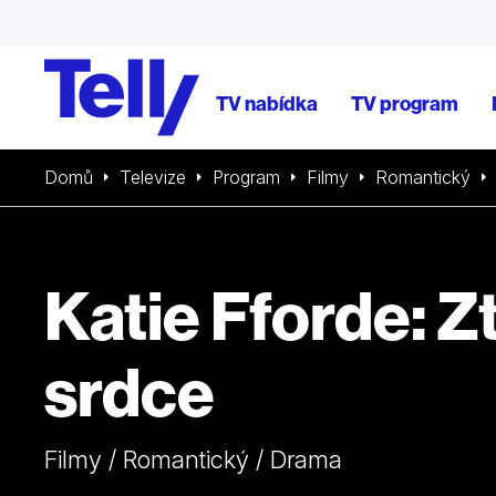
TV nabídka
TV program
Domů
Televize
Program
Filmy
Romantický
Katie Fforde: 
srdce
Filmy / Romantický / Drama