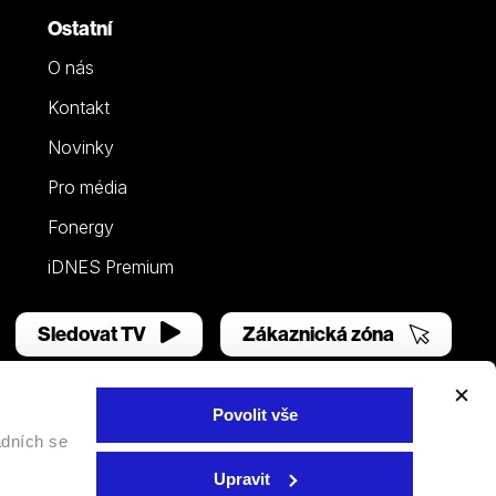
Ostatní
O nás
Kontakt
Novinky
Pro média
Fonergy
iDNES Premium
Sledovat TV
Zákaznická zóna
Povolit vše
adních se
Facebook
YouTube
Instagram
Upravit