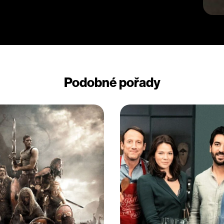
y měla pravdu a on ji obvinil
nevezme a zanechanou zprávu si
Podobné pořady