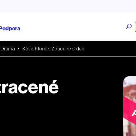
O
Podpora
v
Drama
Katie Fforde: Ztracené srdce
Ztracené