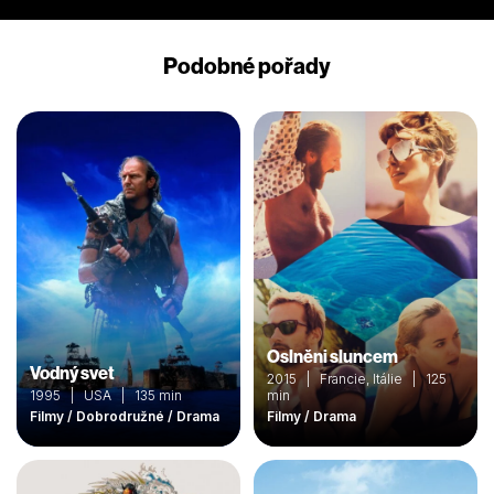
Podobné pořady
Oslněni sluncem
Vodný svet
2015 | Francie, Itálie | 125
1995 | USA | 135 min
min
Filmy / Dobrodružné / Drama
Filmy / Drama