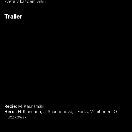
kvete v každém věku.
Trailer
Režie:
M. Kaurismäki
Herci:
H. Kinnunen, J. Saarinenová, I. Forss, V. Tiihonen, O.
Huczkowski