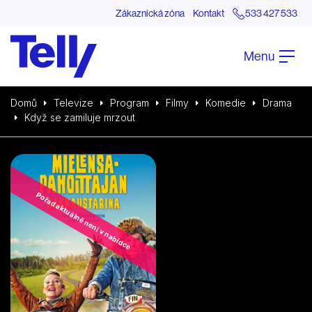
Zákaznická zóna
Kontakt
533 427 533
Menu
Domů
Televize
Program
Filmy
Komedie
Drama
Když se zamiluje mrzout
Pořad aktuálně není v nabídce