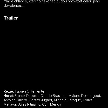
mladé chlapce, kteří ho nakonec budou provázet celou jeho
dovolenou…
Trailer
Režie:
Fabien Onteniente
Herci:
Franck Dubosc, Claude Brasseur, Mylène Demongeot,
Antoine Duléry, Gérard Jugnot, Michèle Laroque, Louka
Meliava, Jules Ritmanic, Cyril Mendy