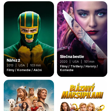
Slečna bestie
Nářez 2
2020 | USA | 101 min
2013 | USA | 103 min
Filmy / Thrillery / Horory /
Filmy / Komedie / Akční
Komedie