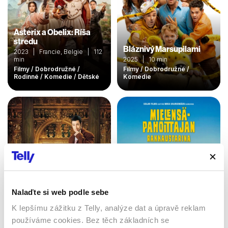
Asterix a Obelix: Ríša
stredu
Bláznivý Marsupilami
2023 | Francie, Belgie | 112
min
2025 | 10 min
Filmy / Dobrodružné /
Filmy / Dobrodružné /
Rodinné / Komedie / Dětské
Komedie
Nalaďte si web podle sebe
K lepšímu zážitku z Telly, analýze dat a úpravě reklam
Náhodný milionář
Když se zamiluje mrzout
používáme cookies. Bez těch základních se