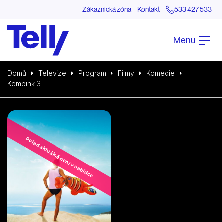
Zákaznická zóna
Kontakt
533 427 533
Menu
Domů
Televize
Program
Filmy
Komedie
Kempink 3
Pořad aktuálně není v nabídce