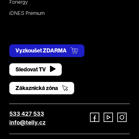
Fonergy
iDNES Premium
Vyzkoušet ZDARMA
Sledovat TV
Zákaznická zóna
533 427 533
info@telly.cz
Facebook
YouTube
Instagram