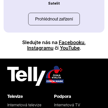
Satelit
Prohlédnout zařízení
Sledujte nás na
Facebooku
,
Instagramu
či
YouTube
.
Televize
Podpora
Internetová televize
Internetová TV