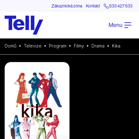
Zákaznická zóna
Kontakt
533 427 533
Menu
Domů
Televize
Program
Filmy
Drama
Kika