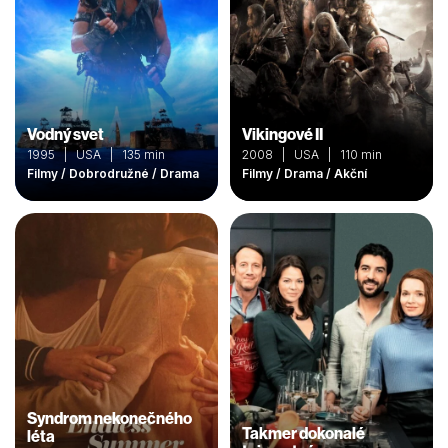
Vodný svet
Vikingové II
1995 | USA | 135 min
2008 | USA | 110 min
Filmy / Dobrodružné / Drama
Filmy / Drama / Akční
Syndrom nekonečného
Takmer dokonalé
léta