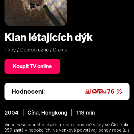
Klan létajících dýk
Filmy / Dobrodružné / Drama
Koupit TV online
Hodnocení:
76 %
2004 | Čína, Hongkong | 119 min
Vinou neschopného císaře a zkorumpované vlády se Čína roku
859 zmítá v nepokojích. Na venkově povstávají bandy rebelů, s