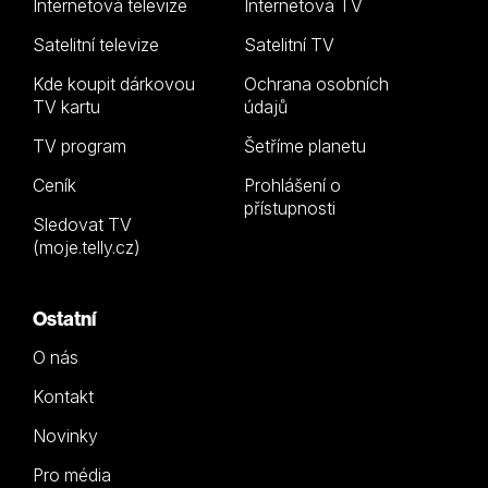
Internetová televize
Internetová TV
Satelitní televize
Satelitní TV
Kde koupit dárkovou
Ochrana osobních
TV kartu
údajů
TV program
Šetříme planetu
Ceník
Prohlášení o
přístupnosti
Sledovat TV
(moje.telly.cz)
Ostatní
O nás
Kontakt
Novinky
Pro média