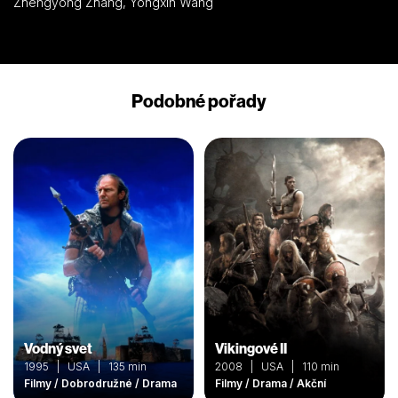
Zhengyong Zhang, Yongxin Wang
Podobné pořady
Vodný svet
Vikingové II
1995 | USA | 135 min
2008 | USA | 110 min
Filmy / Dobrodružné / Drama
Filmy / Drama / Akční