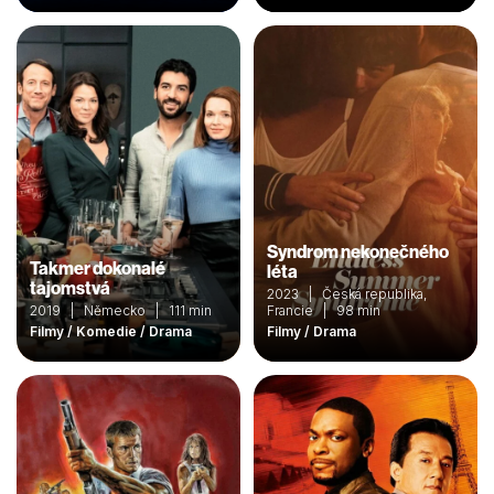
Syndrom nekonečného
Takmer dokonalé
léta
tajomstvá
2023 | Česká republika,
2019 | Německo | 111 min
Francie | 98 min
Filmy / Komedie / Drama
Filmy / Drama