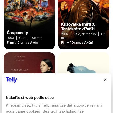
Křižovatka smrti 3:
Tentokráte v Paříži
Čas pomsty
2007 | USA, Německo | 87
1993 | USA | 108 min
min
Filmy / Drama / Akční
Filmy / Drama / Akční
Nalaďte si web podle sebe
REVENANT
K lepšímu zážitku z Telly, analýze dat a úpravě reklam
V sevření lží
Zmrtvýchvstání
používáme cookies. Bez těch základních se