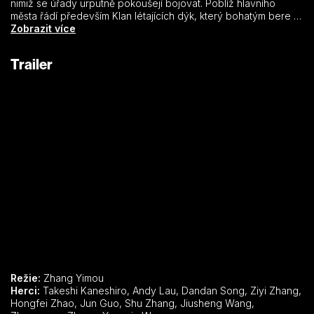
nimiž se úřady urputně pokoušejí bojovat. Poblíž hlavního
města řádí především Klan létajících dýk, který bohatým bere a
chudým dává. Kapitán Liou a jeho kolega Ťin se chtějí dostat na
Zobrazit více
stopu jeho nového vůdce prostřednictvím slepé tanečnice
Mej, kterou podezřívají z příslušnosti ke klanu. Dívka je
Trailer
zatčena, a když je v jejím pokoji nalezena sada vrhacích dýk,
ani se nesnaží skrývat svou nenávist. Liou s Ťinem vymyslí
léčku…
Režie:
Zhang Yimou
Herci:
Takeshi Kaneshiro, Andy Lau, Dandan Song, Ziyi Zhang,
Hongfei Zhao, Jun Guo, Shu Zhang, Jiusheng Wang,