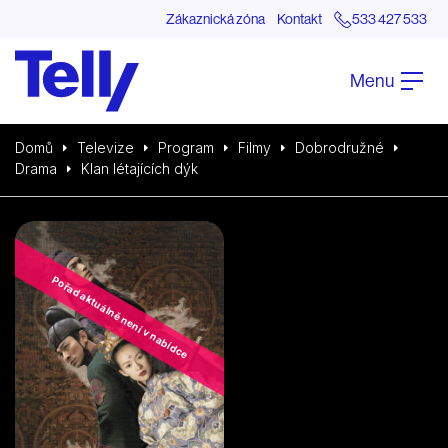
Zákaznická zóna
Kontakt
533 427 533
Menu
Domů
Televize
Program
Filmy
Dobrodružné
Drama
Klan létajících dýk
Pořad aktuálně není v nabídce