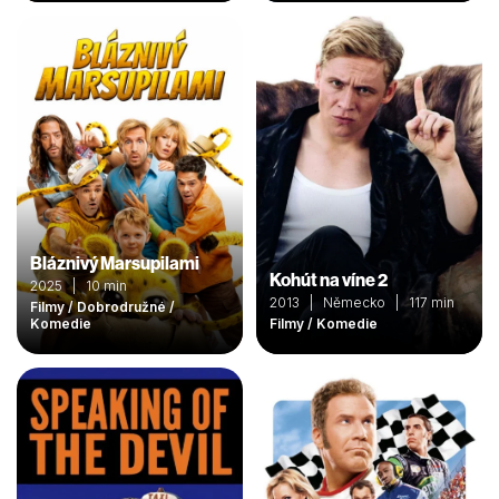
Bláznivý Marsupilami
Kohút na víne 2
2025 | 10 min
2013 | Německo | 117 min
Filmy / Dobrodružné /
Komedie
Filmy / Komedie