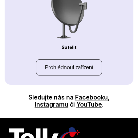
Satelit
Prohlédnout zařízení
Sledujte nás na
Facebooku
,
Instagramu
či
YouTube
.