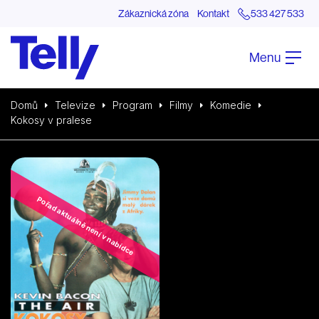
Zákaznická zóna
Kontakt
533 427 533
Menu
Domů
Televize
Program
Filmy
Komedie
Kokosy v pralese
Pořad aktuálně není v nabídce