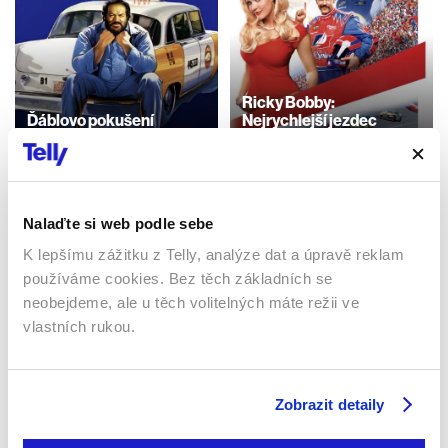
Ricky Bobby:
Ďáblovo pokušení
Nejrychlejší jezdec
1991 | Itálie | 99 min
2006 | USA | 108 min
Filmy / Komedie / Akční
Filmy / Komedie
Nalaďte si web podle sebe
Sledujte kdekoliv až na 6 zařízeních
K lepšímu zážitku z Telly, analýze dat a úpravě reklam
používáme cookies. Bez těch základních se
neobejdeme, ale u těch volitelných máte režii ve
Sledovat internetovou televizi jde odkudkoliv
po celé EU, a to až na 6 zařízeních.
vlastních rukou.
Zobrazit detaily