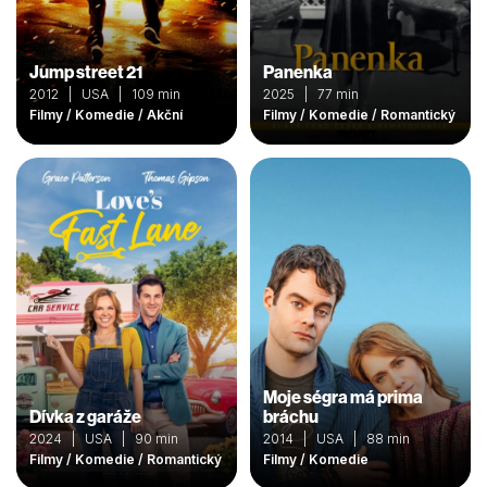
Jump street 21
Panenka
2012 | USA | 109 min
2025 | 77 min
Filmy / Komedie / Akční
Filmy / Komedie / Romantický
Moje ségra má prima
Dívka z garáže
bráchu
2024 | USA | 90 min
2014 | USA | 88 min
Filmy / Komedie / Romantický
Filmy / Komedie