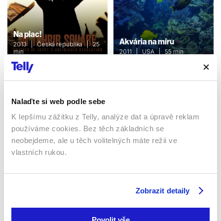
Na plac!
Akvária na míru
2013 | Česká republika | 25
min
2011 | USA | 55 min
Pořady / Show
Reality show / Pořady / Show
Nalaďte si web podle sebe
Sledujte kdekoliv až na 6 zařízeních
K lepšímu zážitku z Telly, analýze dat a úpravě reklam
používáme cookies. Bez těch základních se
Sledovat internetovou televizi jde odkudkoliv
neobejdeme, ale u těch volitelných máte režii ve
po celé EU, a to až na 6 zařízeních.
vlastních rukou.
Zobrazit detaily
Povolit vše