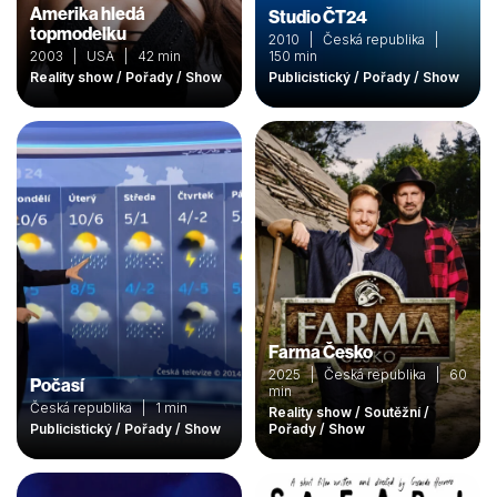
Amerika hledá
Studio ČT24
topmodelku
2010 | Česká republika |
2003 | USA | 42 min
150 min
Reality show / Pořady / Show
Publicistický / Pořady / Show
Farma Česko
2025 | Česká republika | 60
Počasí
min
Česká republika | 1 min
Reality show / Soutěžní /
Publicistický / Pořady / Show
Pořady / Show