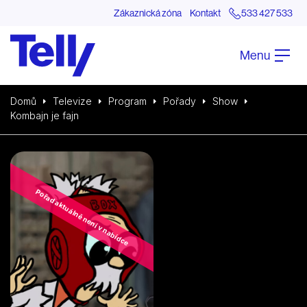
Zákaznická zóna
Kontakt
533 427 533
Menu
Domů
Televize
Program
Pořady
Show
Kombajn je fajn
Pořad aktuálně není v nabídce