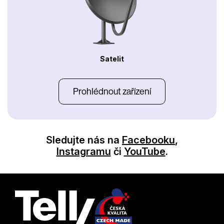
Satelit
Prohlédnout zařízení
Sledujte nás na
Facebooku
,
Instagramu
či
YouTube
.