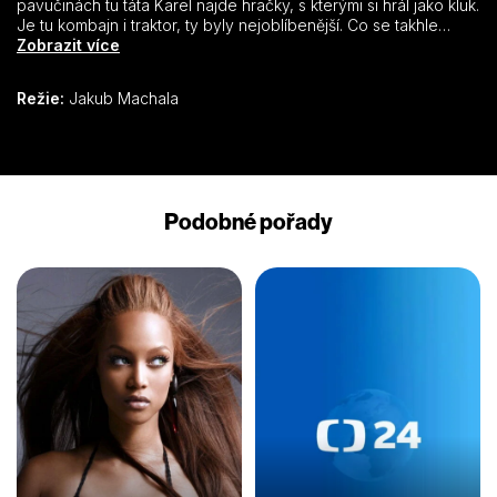
pavučinách tu táta Karel najde hračky, s kterými si hrál jako kluk.
Je tu kombajn i traktor, ty byly nejoblíbenější. Co se takhle
podívat, jak tyto stroje dnes vypadají doopravdy? A to táta
Zobrazit více
Karel ještě neví, že Jonáš má tajného kamaráda, malinkého
profesora, který se dostane všude, hodně toho ví, ale dokáže
Režie:
Jakub Machala
udělat i i neuvěřitelné zmatky. Začíná fantastická Formule 1
supermoderních mašin!
Podobné pořady