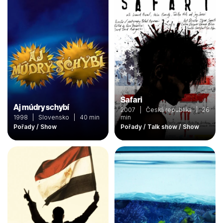
Safari
Aj múdry schybí
2007 | Česká republika | 26
1998 | Slovensko | 40 min
min
Pořady / Show
Pořady / Talk show / Show