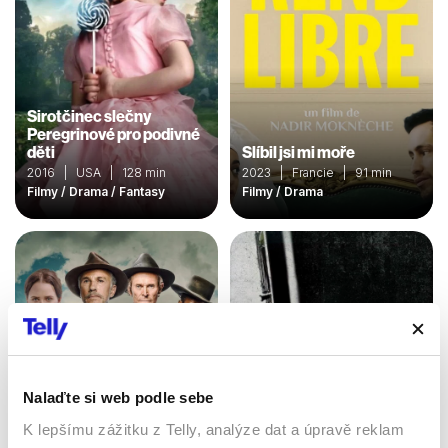
Sirotčinec slečny
Peregrinové pro podivné
děti
Slíbil jsi mi moře
2016 | USA | 128 min
2023 | Francie | 91 min
Filmy / Drama / Fantasy
Filmy / Drama
Nalaďte si web podle sebe
K lepšímu zážitku z Telly, analýze dat a úpravě reklam
Lovec hlav