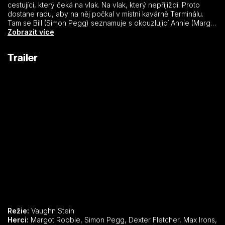
cestující, který čeká na vlak. Na vlak, který nepřijíždí. Proto
dostane radu, aby na něj počkal v místní kavárně Terminálu.
Tam se Bill (Simon Pegg) seznamuje s okouzlující Annie (Margot
Robbie). Přiznává se jí, že pomalu a bolestivě umírá, a tak spolu
Zobrazit více
přemítají, jak by mohla vypadat jeho smrt. Billovi se to však
nelíbí, ale to už Annie rozjíždí svoji touhu po krvavé pomstě.
Trailer
Režie:
Vaughn Stein
Herci:
Margot Robbie, Simon Pegg, Dexter Fletcher, Max Irons,