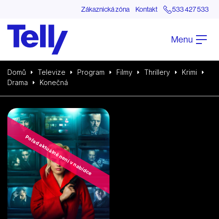
Zákaznická zóna
Kontakt
533 427 533
Menu
Domů
Televize
Program
Filmy
Thrillery
Krimi
Drama
Konečná
Pořad aktuálně není v nabídce