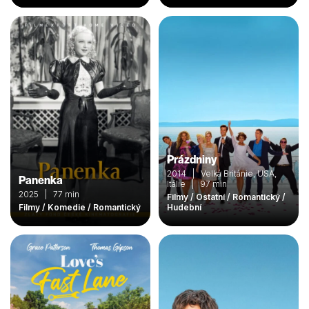
Prázdniny
2014 | Velká Británie, USA,
Panenka
Itálie | 97 min
2025 | 77 min
Filmy / Ostatní / Romantický /
Filmy / Komedie / Romantický
Hudební