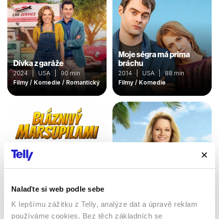
Moje ségra má prima
Dívka z garáže
bráchu
2024 | USA | 90 min
2014 | USA | 88 min
Filmy / Komedie / Romantický
Filmy / Komedie
Nalaďte si web podle sebe
K lepšímu zážitku z Telly, analýze dat a úpravě reklam
Bláznivý Marsupilami
používáme cookies. Bez těch základních se
Znovu zamilovaní