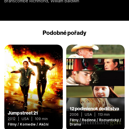
Branscombe Richmond, William Baldwin
Podobné pořady
12 podmienok dedičstva
Jump street 21
2006 | USA | 113 min
2012 | USA | 109 min
Filmy / Rodinné / Romantický /
Filmy / Komedie / Akční
Drama