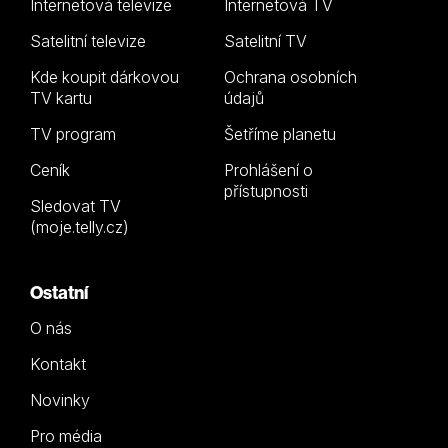
Internetová televize
Internetová TV
Satelitní televize
Satelitní TV
Kde koupit dárkovou
Ochrana osobních
TV kartu
údajů
TV program
Šetříme planetu
Ceník
Prohlášení o
přístupnosti
Sledovat TV
(moje.telly.cz)
Ostatní
O nás
Kontakt
Novinky
Pro média