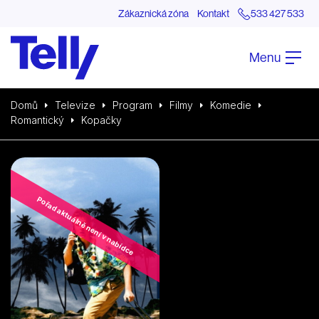
Zákaznická zóna
Kontakt
533 427 533
Menu
Domů
Televize
Program
Filmy
Komedie
Romantický
Kopačky
Pořad aktuálně není v nabídce