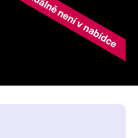
ořad aktuálně není v nabídce