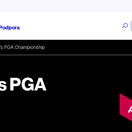
O
Podpora
v
s PGA Championship
s PGA