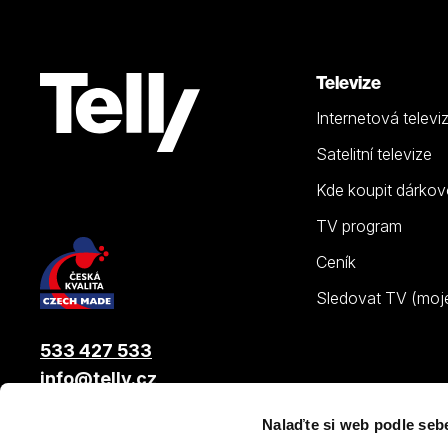
Televize
Internetová televi
Satelitní televize
Kde koupit dárkov
TV program
Ceník
Sledovat TV (moje.
533 427 533
info@telly.cz
Nalaďte si web podle seb