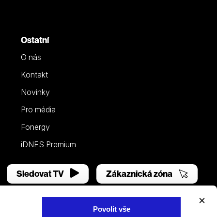
Ostatní
O nás
Kontakt
Novinky
Pro média
Fonergy
iDNES Premium
Sledovat TV
Zákaznická zóna
Povolit vše