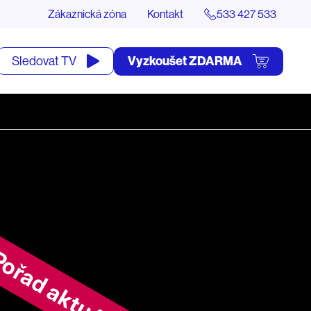
Zákaznická zóna
Kontakt
533 427 533
tevřít
Vyzkoušet ZDARMA
Sledovat TV
yhledávání