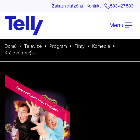
Zákaznická zóna
Kontakt
533 427 533
Menu
Domů
Televize
Program
Filmy
Komedie
Králové ro(c)ku
Pořad aktuálně není v nabídce