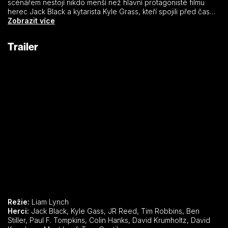
scénářem nestojí nikdo menší než hlavní protagonisté filmu
herec Jack Black a kytarista Kyle Grass, kteří spojili před časem
své síly a výsledkem byla rocková kapela s
Zobrazit více
nepřeslechnutelnými texty – Tenacious D. Filmový příběh líčí v
podstatě jejich reálnou cestu na vrchol, ovšem místy hodně
Trailer
hrubozrnný humor není pro každého. Vše se zde točí kolem
takzvaného trsátka osudu. Pokud nevíte, co to je, vězte, že se
jedná o zub samotného knížete pekel…
Režie:
Liam Lynch
Herci:
Jack Black, Kyle Gass, JR Reed, Tim Robbins, Ben
Stiller, Paul F. Tompkins, Colin Hanks, David Krumholtz, David