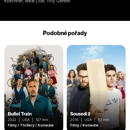
Koechner, Meat Loaf, Troy Gentile
Podobné pořady
Bullet Train
Sousedi 2
2022 | USA | 127 min
2016 | USA | 92 min
Filmy / Thrillery / Komedie
Filmy / Komedie