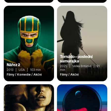
Tornádo – poslední
samurajka
Nářez 2
2025 | Velká Británie | 91
2013 | USA | 103 min
min
Filmy / Komedie / Akční
Filmy / Akční