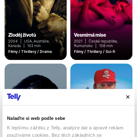
Zloděj životů
Vesmírná mise
2004 | USA, Austrálie,
2021 | Česká republika,
Kanada | 103 min
Rumunsko | 108 min
Filmy / Thrillery / Drama
Filmy / Thrillery / Sci-fi
Nalaďte si web podle sebe
K lepšímu zážitku z Telly, analýze dat a úpravě reklam
Tři dny ke svobodě
používáme cookies. Bez těch základních se
Na dostřel