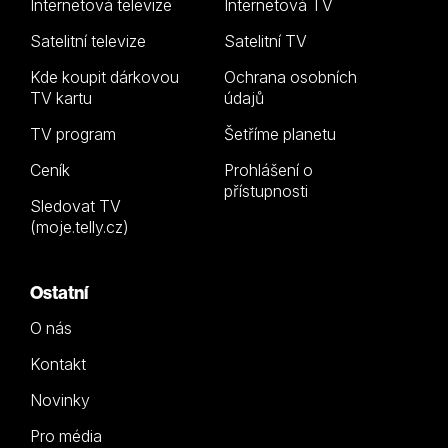
Internetová televize
Internetová TV
Satelitní televize
Satelitní TV
Kde koupit dárkovou
Ochrana osobních
TV kartu
údajů
TV program
Šetříme planetu
Ceník
Prohlášení o
přístupnosti
Sledovat TV
(moje.telly.cz)
Ostatní
O nás
Kontakt
Novinky
Pro média