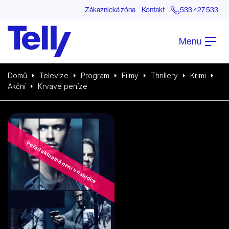
Zákaznická zóna
Kontakt
533 427 533
Menu
Domů
Televize
Program
Filmy
Thrillery
Krimi
Akční
Krvavé peníze
Pořad aktuálně není v nabídce