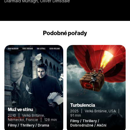
Diarmaid Murtagh, Oliver Dimsdale
taktak přežili. Končí v nemocnici, dům lehne v plamenech.
Holden je v nemocnici navštíví a část peněz jim přenechá jako
bolestné. Anna je navíc konečně těhotná, mohou tedy začít
znovu.
Podobné pořady
Turbulencia
Muž ve stínu
2025 | Velká Británie, USA |
2010 | Velká Británie,
91 min
Německo, Francie | 128 min
Filmy / Thrillery /
Filmy / Thrillery / Drama
Dobrodružné / Akční