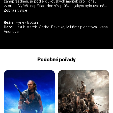
zaneprázdněn, je podle klukovských měřítek pro Honzu
vzorem. Vyřešil například Honzův průšvih, jakým bylo uvolnění
rybářské pramice z kotviště. Jenomže na svou ženu Ivanu (M.
Zobrazit více
Šplechtová) i výchovu syna má stále méně času. Navíc čím dál
víc utíká ke skleničce alkoholu. A tak na sebe problém nenechá
Režie:
Hynek Bočan
dlouho čekat – pod vlivem alkoholu při smyku na ledě způsobí
Herci:
Jakub Marek, Ondřej Pavelka, Miluše Šplechtová, Ivana
autonehodu, při níž je zraněn jeho přítel Franta (P. Nový)…
Andrlová
Podobné pořady