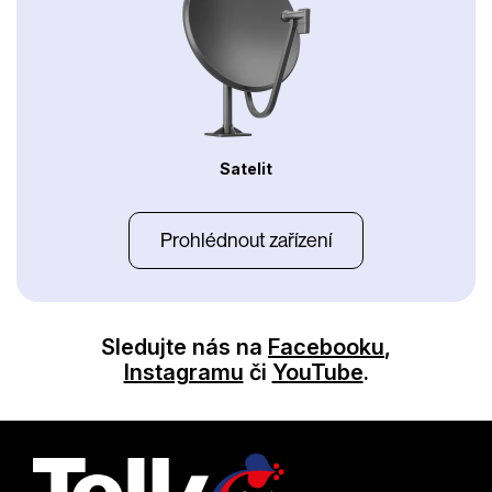
Satelit
Prohlédnout zařízení
Sledujte nás na
Facebooku
,
Instagramu
či
YouTube
.