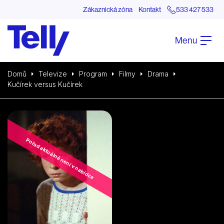
Zákaznická zóna
Kontakt
533 427 533
Menu
Domů
Televize
Program
Filmy
Drama
Kučírek versus Kučírek
Pořad aktuálně není v nabídce