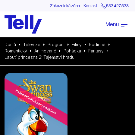
Zákaznická zóna
Kontakt
533 427 533
Menu
Domů
Televize
Program
Filmy
Rodinné
Romantický
Animované
Pohádka
Fantasy
Labutí princezna 2: Tajemství hradu
Pořad aktuálně není v nabídce