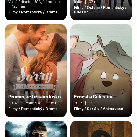
Velká Británie, USA, Německo
Itálie | 97 min
| 125 min
Filmy / Ostatní / Romantický /
Filmy / Romantický / Drama
Hudební
Promiň, že ti říkám lásko
Ernest a Celestína
2014 | Španělsko | 105 min
2017 | 13 min
Filmy / Romantický / Drama
Filmy / Seriály / Animované