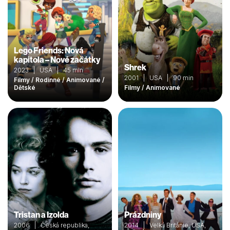
Lego Friends: Nová
kapitola – Nové začátky
Shrek
2023 | USA | 45 min
2001 | USA | 90 min
Filmy / Rodinné / Animované /
Dětské
Filmy / Animované
Tristan a Izolda
Prázdniny
2006 | Česká republika,
2014 | Velká Británie, USA,