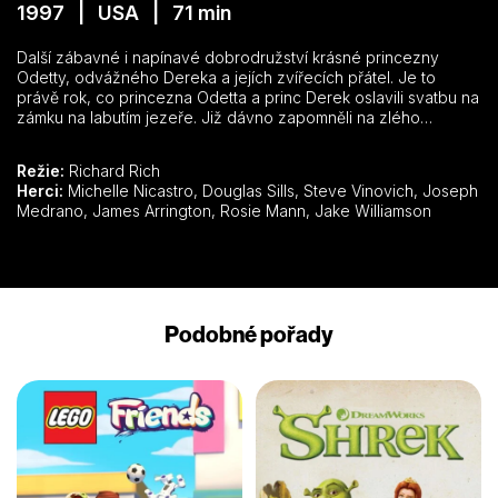
1997 | USA | 71 min
Další zábavné i napínavé dobrodružství krásné princezny
Odetty, odvážného Dereka a jejích zvířecích přátel. Je to
právě rok, co princezna Odetta a princ Derek oslavili svatbu na
zámku na labutím jezeře. Již dávno zapomněli na zlého
Calviuse. Jeho touha po moci je nekonečná, a tak vymýšlí
ďábelský plán.
Režie:
Richard Rich
Herci:
Michelle Nicastro, Douglas Sills, Steve Vinovich, Joseph
Medrano, James Arrington, Rosie Mann, Jake Williamson
Podobné pořady