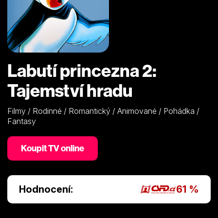
Labutí princezna 2:
Tajemství hradu
Filmy / Rodinné / Romantický / Animované / Pohádka /
Fantasy
Koupit TV online
Hodnocení:
61 %