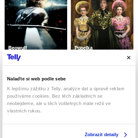
Beowulf
Popelka
1999 | Velká Británie, USA |
2015 | Česká republika | 60
90 min
min
Filmy / Ostatní / Mysteriózní /
Filmy / Drama / Reality show /
Fantasy
Fantasy / Pořady / Show
Nalaďte si web podle sebe
K lepšímu zážitku z Telly, analýze dat a úpravě reklam
používáme cookies. Bez těch základních se
Sledujte kdekoliv až na 6 zařízeních
neobejdeme, ale u těch volitelných máte režii ve
vlastních rukou.
Sledovat internetovou televizi jde odkudkoliv
po celé EU, a to až na 6 zařízeních.
Zobrazit detaily