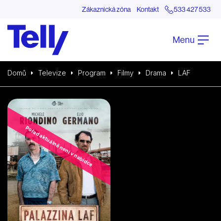
Zákaznická zóna
Kontakt
533 427 533
Menu
Domů
Televize
Program
Filmy
Drama
LAF
Pořad aktuálně není v nabídce