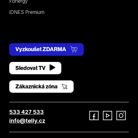
Fonergy
iDNES Premium
Vyzkoušet ZDARMA
Sledovat TV
Zákaznická zóna
533 427 533
info@telly.cz
Facebook
YouTube
Instagram