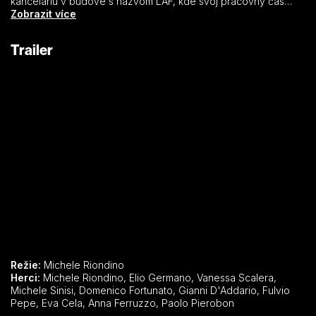
kanceláriu v budove s názvom LAF, kde svoj pracovný čas
trávia nepohodlní zamestnanci bez toho, aby mali akékoľvek
Zobrazit více
pracovné úlohy. Tam čoskoro zistí, že to, čo zvonku vyzerá
ako celkom príjemný spôsob trávenia pracovného času, bez
Trailer
skutočnej práce, je v skutočnosti rafinovaná stratégia ako
psychicky zlomiť nepohodlných zamestnancov.
Režie:
Michele Riondino
Herci:
Michele Riondino, Elio Germano, Vanessa Scalera,
Michele Sinisi, Domenico Fortunato, Gianni D'Addario, Fulvio
Pepe, Eva Cela, Anna Ferruzzo, Paolo Pierobon