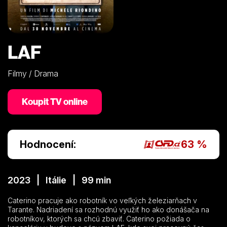
LAF
Filmy / Drama
Koupit TV online
Hodnocení:
63 %
2023 | Itálie | 99 min
Caterino pracuje ako robotník vo veľkých železiarňach v
Tarante. Nadriadení sa rozhodnú využiť ho ako donášača na
robotníkov, ktorých sa chcú zbaviť. Caterino požiada o