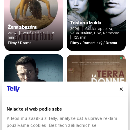
Tristan a Izolda
Žena z bazénu
2006 | Česká republika,
2024 | Velká Británie | 99
Velká Británie, USA, Německo
min
| 125 min
Filmy / Drama
Filmy / Romantický / Drama
Nalaďte si web podle sebe
K lepšímu zážitku z Telly, analýze dat a úpravě reklam
Zúčtování
Země žen
používáme cookies. Bez těch základních se
2016 | USA | 128 min
2023 | Itálie | 104 min