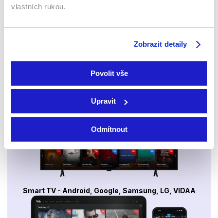
vlastních rukou.
Sledujte kdekoliv až na 6 zařízeních
Zobrazit detaily
Sledovat internetovou televizi jde odkudkoliv
po celé EU, a to až na 6 zařízeních.
Povolit vše
Upravit
Odmítnout
Smart TV - Android, Google, Samsung, LG, VIDAA