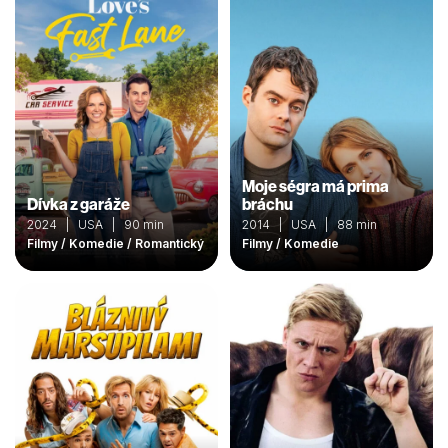
Moje ségra má prima
Dívka z garáže
bráchu
2024 | USA | 90 min
2014 | USA | 88 min
Filmy / Komedie / Romantický
Filmy / Komedie