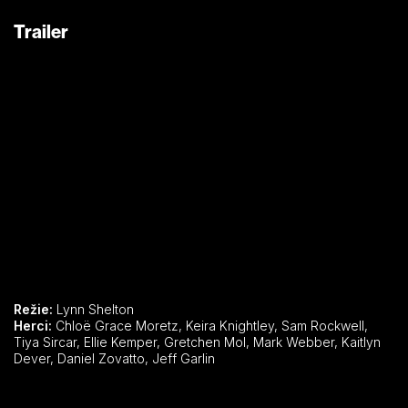
Trailer
Režie:
Lynn Shelton
Herci:
Chloë Grace Moretz, Keira Knightley, Sam Rockwell,
Tiya Sircar, Ellie Kemper, Gretchen Mol, Mark Webber, Kaitlyn
Dever, Daniel Zovatto, Jeff Garlin