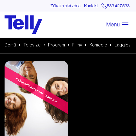
Zákaznická zóna
Kontakt
533 427 533
Menu
Domů
Televize
Program
Filmy
Komedie
Laggies
Pořad aktuálně není v nabídce