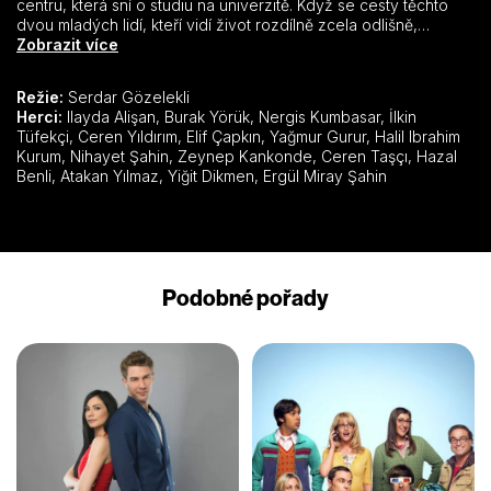
centru, která sní o studiu na univerzitě. Když se cesty těchto
dvou mladých lidí, kteří vidí život rozdílně zcela odlišně,
shodou okolností zkříží, dojde ke střetnutí dvou rozdílných
Zobrazit více
světů. Zatímco Asya se náhle ocitne v životě, který ji vůbec
nezajímá, Tolga, platonická láska mnoha mladých dívek, zaplatí
Režie:
Serdar Gözelekli
vysokou cenu za to, že Asyu podcenil.
Herci:
Ilayda Alişan, Burak Yörük, Nergis Kumbasar, İlkin
Tüfekçi, Ceren Yıldırım, Elif Çapkın, Yağmur Gurur, Halil Ibrahim
Kurum, Nihayet Şahin, Zeynep Kankonde, Ceren Taşçı, Hazal
Benli, Atakan Yılmaz, Yiğit Dikmen, Ergül Miray Şahin
Podobné pořady