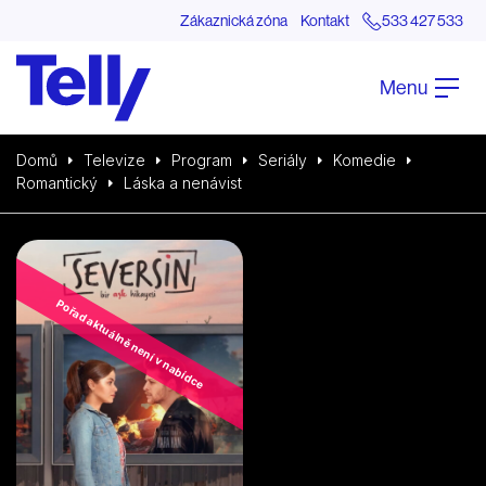
Zákaznická zóna
Kontakt
533 427 533
Menu
Domů
Televize
Program
Seriály
Komedie
Romantický
Láska a nenávist
Pořad aktuálně není v nabídce