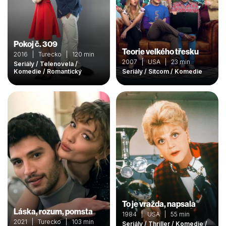
Pokoj č. 309
Teorie velkého třesku
2016 | Turecko | 120 min
2007 | USA | 23 min
Seriály / Telenovela /
Komedie / Romantický
Seriály / Sitcom / Komedie
To je vražda, napsala
Láska, rozum, pomsta
1984 | USA | 55 min
2021 | Turecko | 103 min
Seriály / Thriller / Komedie /