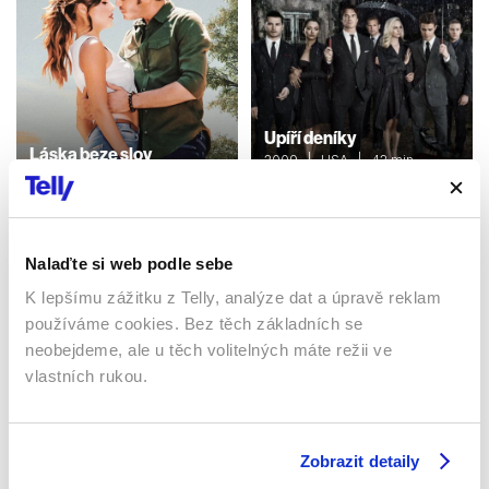
Upíří deníky
Láska beze slov
2009 | USA | 42 min
2016 | Turecko | 120 min
Seriály / Thriller / Horor /
Seriály / Komedie /
Romantický / Ostatní /
Romantický
Mysteriózní
Nalaďte si web podle sebe
K lepšímu zážitku z Telly, analýze dat a úpravě reklam
Sledujte kdekoliv až na 6 zařízeních
používáme cookies. Bez těch základních se
neobejdeme, ale u těch volitelných máte režii ve
Sledovat internetovou televizi jde odkudkoliv
vlastních rukou.
po celé EU, a to až na 6 zařízeních.
Zobrazit detaily