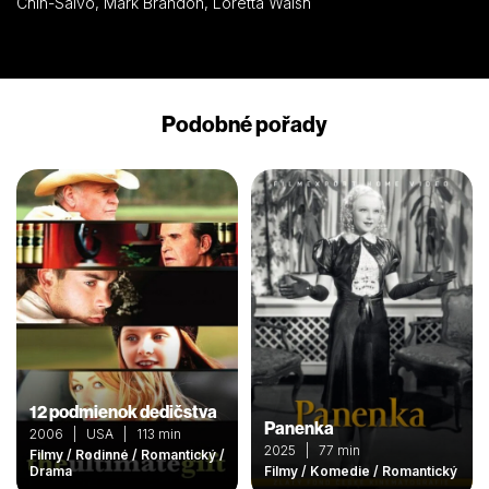
Chin-Salvo, Mark Brandon, Loretta Walsh
Podobné pořady
12 podmienok dedičstva
Panenka
2006 | USA | 113 min
2025 | 77 min
Filmy / Rodinné / Romantický /
Drama
Filmy / Komedie / Romantický