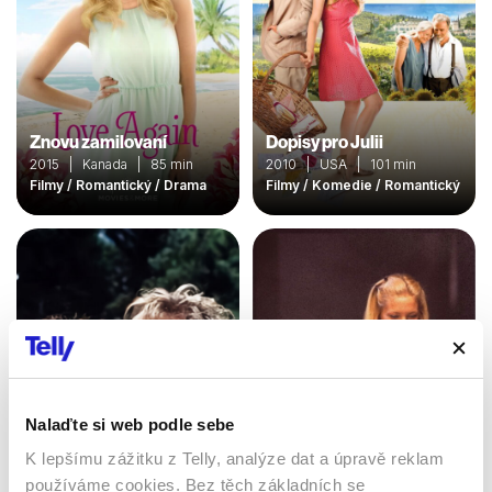
Znovu zamilovaní
Dopisy pro Julii
2015 | Kanada | 85 min
2010 | USA | 101 min
Filmy / Romantický / Drama
Filmy / Komedie / Romantický
Nalaďte si web podle sebe
Jak ztratit kluka v 10
K lepšímu zážitku z Telly, analýze dat a úpravě reklam
Rosamunde Pilcher:
dnech
používáme cookies. Bez těch základních se
Druhá šance