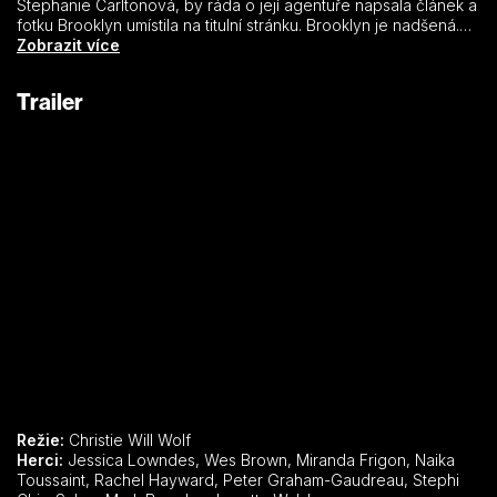
Stephanie Carltonová, by ráda o její agentuře napsala článek a
fotku Brooklyn umístila na titulní stránku. Brooklyn je nadšená.
Vše se ale zkomplikuje ve chvíli, kdy Stephanie u ní v agentuře
Zobrazit více
zahlédne Devina. Devin Knight je kamarád Brooklyn, kterého
miluje už od střední, a právě se vrátil z Evropy. Stephanie v tu
Trailer
chvíli oznámí Brooklyn, že se právě s tímto mužem chce
seznámit… Dá Brooklyn jasně najevo, že její fotka na titulní
stránce časopisu závisí na tom, jak zařídí, aby se Devin do
Stephanie zamiloval…
Režie:
Christie Will Wolf
Herci:
Jessica Lowndes, Wes Brown, Miranda Frigon, Naika
Toussaint, Rachel Hayward, Peter Graham-Gaudreau, Stephi