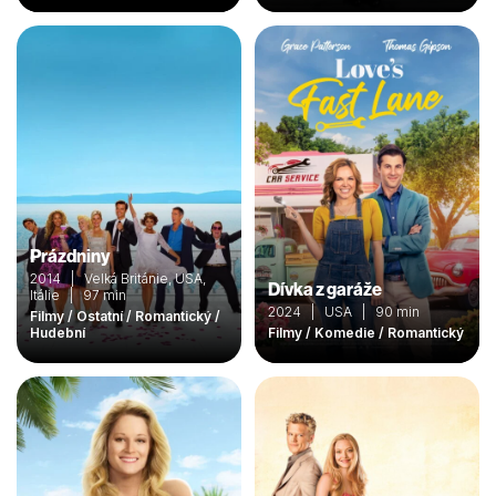
Prázdniny
2014 | Velká Británie, USA,
Dívka z garáže
Itálie | 97 min
2024 | USA | 90 min
Filmy / Ostatní / Romantický /
Hudební
Filmy / Komedie / Romantický