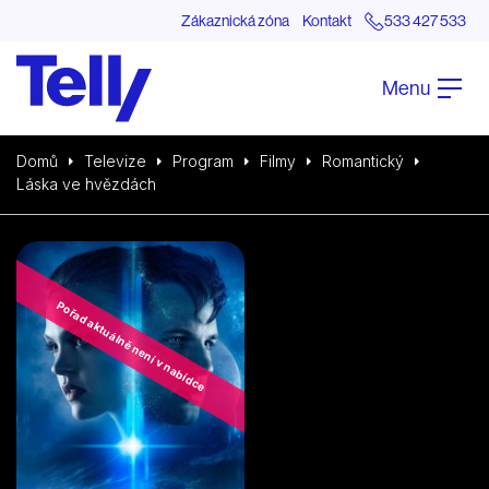
Zákaznická zóna
Kontakt
533 427 533
Menu
Domů
Televize
Program
Filmy
Romantický
Láska ve hvězdách
Pořad aktuálně není v nabídce