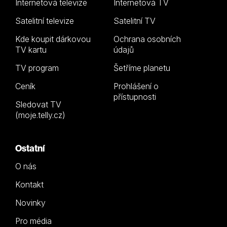
Internetová televize
Internetová TV
Satelitní televize
Satelitní TV
Kde koupit dárkovou
Ochrana osobních
TV kartu
údajů
TV program
Šetříme planetu
Ceník
Prohlášení o
přístupnosti
Sledovat TV
(moje.telly.cz)
Ostatní
O nás
Kontakt
Novinky
Pro média