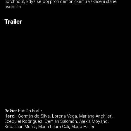
uprchnout, když se boj proti démonickému vzkříšení stane
osobním.
Trailer
Režie:
Fabián Forte
Herci:
Germán de Silva, Lorena Vega, Mariana Anghileri,
Ezequiel Rodríguez, Demián Salomón, Alexia Moyano,
Sebastián Muñiz, María Laura Cali, Marta Haller