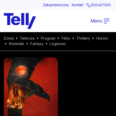
Zákaznická zóna
Kontakt
533 427 533
Menu
Domů
Televize
Program
Filmy
Thrillery
Horory
Komedie
Fantasy
Legiones