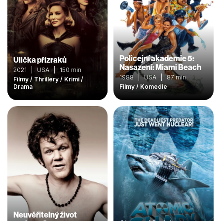
Policejní akademie 5:
Ulička přízraků
Nasazení: Miami Beach
2021 | USA | 150 min
1988 | USA | 87 min
Filmy / Thrillery / Krimi /
Drama
Filmy / Komedie
Neuvěřitelný život