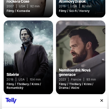
rockera Coxe
Atomový žralok
2007 | USA | 92 min
2016 | USA | 82 min
Filmy / Komedie
Filmy / Sci-fi / Horory
Nemilosrdní: Nová
Sibérie
generace
2018 | USA | 104 min
2023 | Francie | 93 min
Filmy / Thrillery / Krimi /
Filmy / Thrillery / Krimi /
Romantický
Drama / Akční