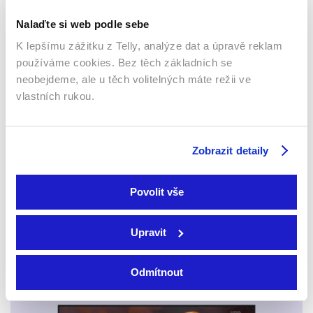
Nalaďte si web podle sebe
K lepšímu zážitku z Telly, analýze dat a úpravě reklam
používáme cookies. Bez těch základních se
neobejdeme, ale u těch volitelných máte režii ve
vlastních rukou.
Automata
2014 | USA, Bulharsko,
Asfaltové město
Kanada | 109 min
2023 | USA | 120 min
Zobrazit detaily
Filmy / Thrillery / Sci-fi /
Filmy / Thrillery / Drama
Drama
Povolit vše
Sledujte kdekoliv až na 6 zařízeních
Upravit
Sledovat internetovou televizi jde odkudkoliv
Odmítnout
po celé EU, a to až na 6 zařízeních.