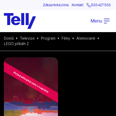
Zákaznická zóna
Kontakt
533 427 533
Menu
Domů
Televize
Program
Filmy
Animované
LEGO příběh 2
Pořad aktuálně není v nabídce