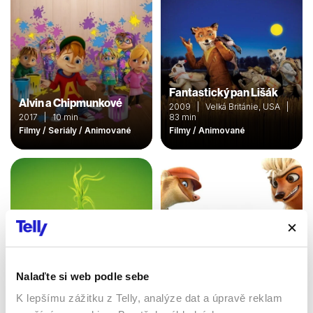
Fantastický pan Lišák
Alvin a Chipmunkové
2009 | Velká Británie, USA |
2017 | 10 min
83 min
Filmy / Seriály / Animované
Filmy / Animované
Nalaďte si web podle sebe
K lepšímu zážitku z Telly, analýze dat a úpravě reklam