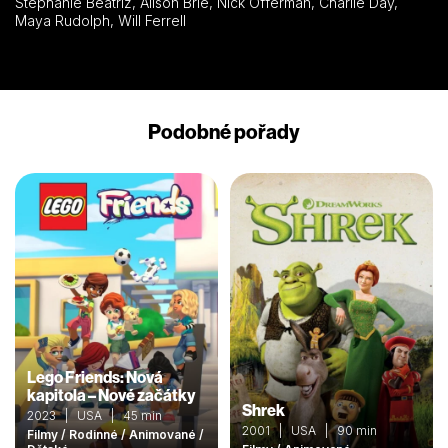
Stephanie Beatriz, Alison Brie, Nick Offerman, Charlie Day,
Maya Rudolph, Will Ferrell
Podobné pořady
Lego Friends: Nová
kapitola – Nové začátky
Shrek
2023 | USA | 45 min
2001 | USA | 90 min
Filmy / Rodinné / Animované /