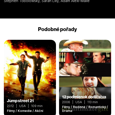
Stephen Tobolowsky, Sarah Lilly, Adam Alexi-Malle
Podobné pořady
12 podmienok dedičstva
Jump street 21
2006 | USA | 113 min
2012 | USA | 109 min
Filmy / Rodinné / Romantický /
Filmy / Komedie / Akční
Drama