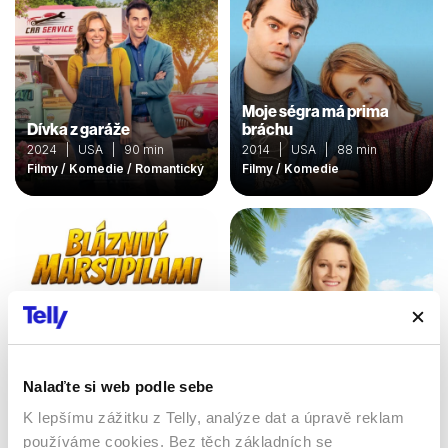
Moje ségra má prima
Dívka z garáže
bráchu
2024 | USA | 90 min
2014 | USA | 88 min
Filmy / Komedie / Romantický
Filmy / Komedie
Nalaďte si web podle sebe
K lepšímu zážitku z Telly, analýze dat a úpravě reklam
Bláznivý Marsupilami
používáme cookies. Bez těch základních se
Znovu zamilovaní