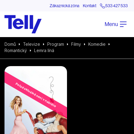
Zákaznická zóna
Kontakt
533 427 533
Menu
Domů
Televize
Program
Filmy
Komedie
Romantický
Lemra líná
Pořad aktuálně není v nabídce