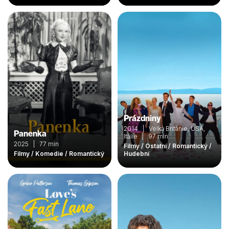
Prázdniny
2014 | Velká Británie, USA,
Panenka
Itálie | 97 min
2025 | 77 min
Filmy / Ostatní / Romantický /
Filmy / Komedie / Romantický
Hudební