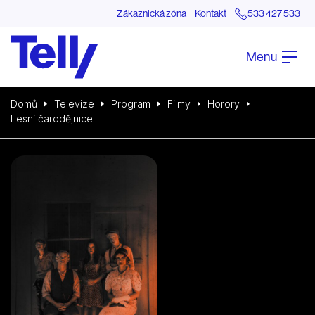
Zákaznická zóna
Kontakt
533 427 533
Menu
Domů
Televize
Program
Filmy
Horory
Lesní čarodějnice