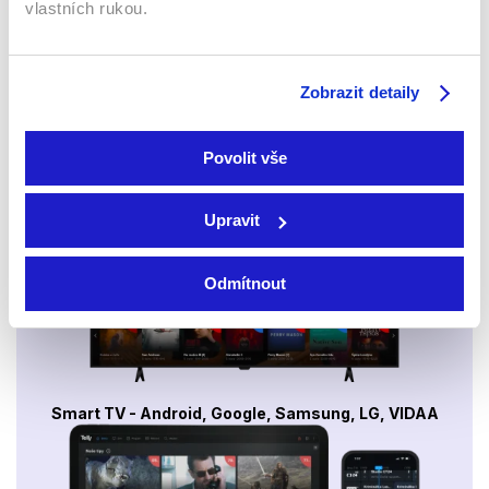
vlastních rukou.
Sledujte kdekoliv až na 6 zařízeních
Zobrazit detaily
Sledovat internetovou televizi jde odkudkoliv
po celé EU, a to až na 6 zařízeních.
Povolit vše
Upravit
Odmítnout
Smart TV - Android, Google, Samsung, LG, VIDAA