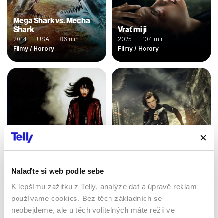
Mega Shark vs. Mecha
Shark
Vrať mi ji
2014 | USA | 86 min
2025 | 104 min
Filmy / Horory
Filmy / Horory
Nalaďte si web podle sebe
Resident Evil: Odveta
Sasori
K lepšímu zážitku z Telly, analýze dat a úpravě reklam
2012 | USA, Německo,
2007 | Japonsko | 101 min
Francie, Kanada | 92 min
používáme cookies. Bez těch základních se
Filmy / Horory / Akční
Filmy / Horory
neobejdeme, ale u těch volitelných máte režii ve