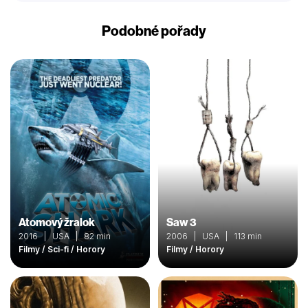
Podobné pořady
Atomový žralok
Saw 3
2016 | USA | 82 min
2006 | USA | 113 min
Filmy / Sci-fi / Horory
Filmy / Horory