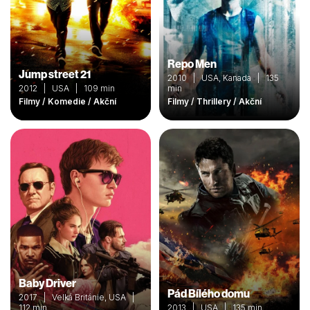
Repo Men
Jump street 21
2010 | USA, Kanada | 135
2012 | USA | 109 min
min
Filmy / Komedie / Akční
Filmy / Thrillery / Akční
Baby Driver
Pád Bílého domu
2017 | Velká Británie, USA |
112 min
2013 | USA | 135 min