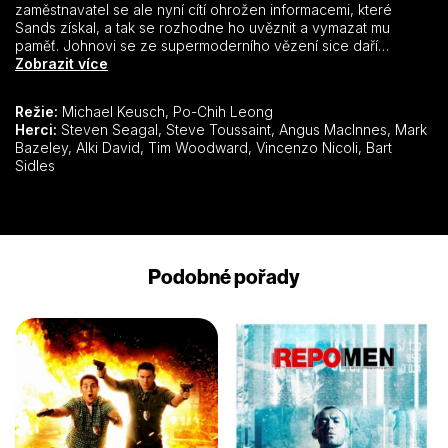
zaměstnavatel se ale nyní cítí ohrožen informacemi, které
Sands získal, a tak se rozhodne ho uvěznit a vymazat mu
paměť. Johnovi se ze supermoderního vězení sice daří
uniknout, ale brzy je znovu lapen. Vzápětí přichází nečekaná
Zobrazit více
nabídka…
Režie:
Michael Keusch, Po-Chih Leong
Herci:
Steven Seagal, Steve Toussaint, Angus MacInnes, Mark
Bazeley, Alki David, Tim Woodward, Vincenzo Nicoli, Bart
Sidles
Podobné pořady