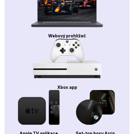
Webový prohlížeč
Xbox app
Apple TV aplikace
Set-top boxy Arris