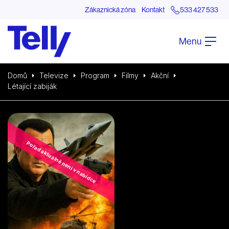
Zákaznická zóna
Kontakt
533 427 533
Menu
Domů
Televize
Program
Filmy
Akční
Létající zabiják
Pořad aktuálně není v nabídce