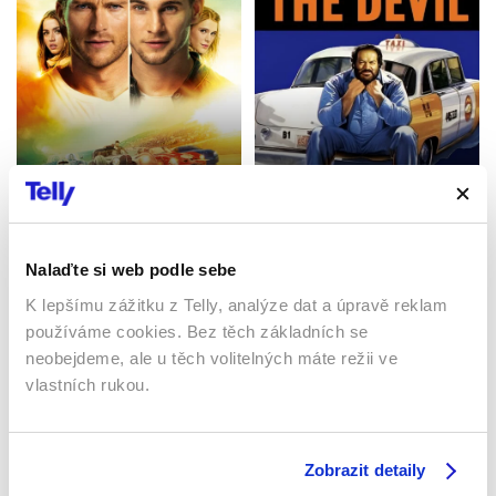
Extrémní rychlost
Ďáblovo pokušení
2017 | Francie | 96 min
1991 | Itálie | 99 min
Filmy / Drama / Akční
Filmy / Komedie / Akční
Nalaďte si web podle sebe
K lepšímu zážitku z Telly, analýze dat a úpravě reklam
Sledujte kdekoliv až na 6 zařízeních
používáme cookies. Bez těch základních se
neobejdeme, ale u těch volitelných máte režii ve
vlastních rukou.
Sledovat internetovou televizi jde odkudkoliv
po celé EU, a to až na 6 zařízeních.
Zobrazit detaily