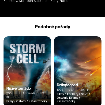
Kennedy, Maureen Stapleton, Barry Nelson
Podobné pořady
Drtivý dopad
Ničivé tornádo
1998 | USA | 120 min
2008 | USA, Kanada | 89
Filmy / Thrillery / Sci-fi /
min
Ostatní / Drama /
Filmy / Ostatní / Katastrofický
Katastrofický