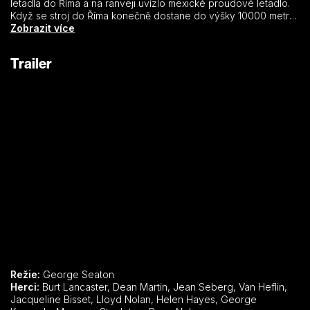
letadla do Říma a na ranveji uvízlo mexické proudové letadlo.
Když se stroj do Říma konečně dostane do výšky 10000 metrů,
policie a zaměstnanci na letišti zjistí, že dokončení letu je vážně
Zobrazit více
ohroženo. Mezi cestujícími je šílenec s bombou, který chce
ukončit svůj život. Začíná boj s časem…
Trailer
Režie:
George Seaton
Herci:
Burt Lancaster, Dean Martin, Jean Seberg, Van Heflin,
Jacqueline Bisset, Lloyd Nolan, Helen Hayes, George