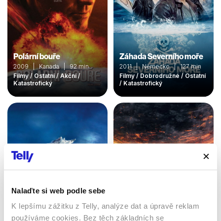
Polární bouře
Záhada Severního moře
2009 | Kanada | 92 min
2011 | Německo | 127 min
Filmy / Ostatní / Akční /
Filmy / Dobrodružné / Ostatní
Katastrofický
/ Katastrofický
Nalaďte si web podle sebe
Pád Měsíce
K lepšímu zážitku z Telly, analýze dat a úpravě reklam
2022 | USA, Čína, Kanada |
používáme cookies. Bez těch základních se
Den poté