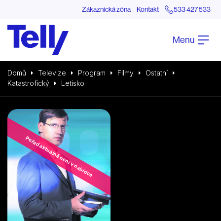
Zákaznická zóna
Kontakt
533 427 533
Menu
Domů
Televize
Program
Filmy
Ostatní
Katastrofický
Letisko
Pořad aktuálně není v nabídce