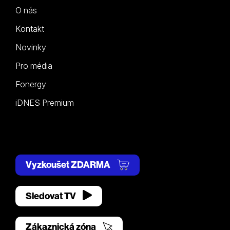
O nás
Kontakt
Novinky
Pro média
Fonergy
iDNES Premium
Vyzkoušet ZDARMA
Sledovat TV
Zákaznická zóna