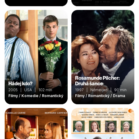
Rosamunde Pilcher:
Hádej kdo?
Druhá šance
2005 | USA | 102 min
1997 | Německo | 90 min
Filmy / Komedie / Romantický
Filmy / Romantický / Drama