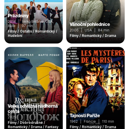
Prázdniny
2014 | Velká Británie, USA,
Vánoční pohlednice
Itálie | 97 min
2006 | USA | 84 min
Filmy / Ostatní / Romantický /
Hudební
Filmy / Romantický / Drama
Velká odvážná nádherná
cesta
Tajnosti Paříže
2025
1962 | Francie | 110 min
Filmy / Dobrodružné /
Romantický / Drama / Fantasy
Filmy / Romantický / Drama