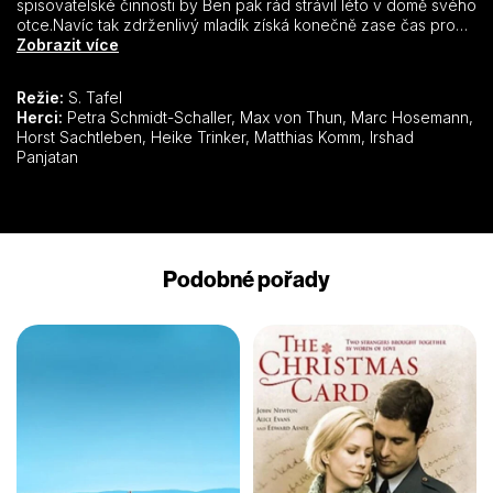
spisovatelské činnosti by Ben pak rád strávil léto v domě svého
otce.Navíc tak zdrženlivý mladík získá konečně zase čas pro
svého nevlastního bratra Nicka. Nick je šarmantní extrovert,
Zobrazit více
jehož život se odvíjí především v jeho makléřské kanceláři, ve
které se zápalem pro obchod prodává ty nejkrásnější domy v
Režie:
S. Tafel
okolí. Díky jeho chytrému jednání se zákazníky patří k nejlepším
Herci:
Petra Schmidt-Schaller, Max von Thun, Marc Hosemann,
ve své branži.Život obou bratrů se však zásadně změní, když
Horst Sachtleben, Heike Trinker, Matthias Komm, Irshad
potkají Holly. Mladá, atraktivní zahradní architektka po ukončení
Panjatan
studií přes léto cestuje, aby mohla pracovat v nejrůznějších
zahradách těch nejkrásnějších regionů na světě.
Podobné pořady