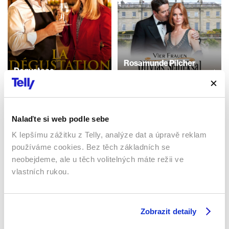
Rosamunde Pilcher
Degustace
1993 | Německo, Rakousko |
2022 | Francie | 88 min
82 min
Filmy / Komedie / Romantický
Filmy / Romantický
Nalaďte si web podle sebe
K lepšímu zážitku z Telly, analýze dat a úpravě reklam
Sledujte kdekoliv až na 6 zařízeních
používáme cookies. Bez těch základních se
neobejdeme, ale u těch volitelných máte režii ve
Sledovat internetovou televizi jde odkudkoliv
vlastních rukou.
po celé EU, a to až na 6 zařízeních.
Zobrazit detaily