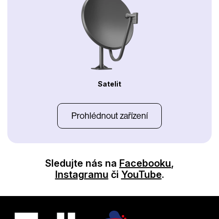
Satelit
Prohlédnout zařízení
Sledujte nás na
Facebooku
,
Instagramu
či
YouTube
.