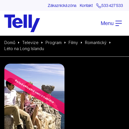
Zákaznická zóna
Kontakt
533 427 533
Menu
Domů
Televize
Program
Filmy
Romantický
Léto na Long Islandu
Pořad aktuálně není v nabídce