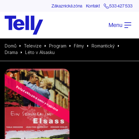
Zákaznická zóna
Kontakt
533 427 533
Menu
Domů
Televize
Program
Filmy
Romantický
Drama
Léto v Alsasku
Pořad aktuálně není v nabídce