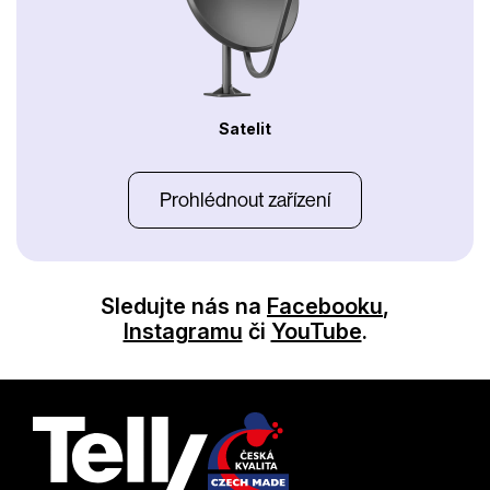
Satelit
Prohlédnout zařízení
Sledujte nás na
Facebooku
,
Instagramu
či
YouTube
.