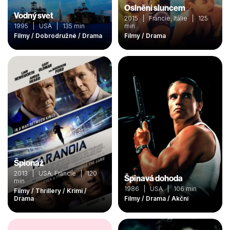
Oslněni sluncem
Vodný svet
2015 | Francie, Itálie | 125
1995 | USA | 135 min
min
Filmy / Dobrodružné / Drama
Filmy / Drama
Špionáž
2013 | USA, Francie | 120
Špinavá dohoda
min
1986 | USA | 106 min
Filmy / Thrillery / Krimi /
Drama
Filmy / Drama / Akční