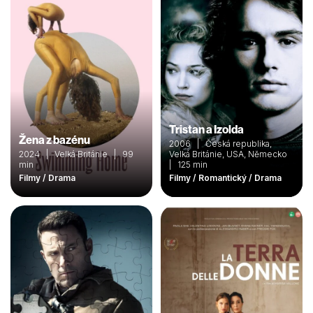
Tristan a Izolda
Žena z bazénu
2006 | Česká republika,
2024 | Velká Británie | 99
Velká Británie, USA, Německo
min
| 125 min
Filmy / Drama
Filmy / Romantický / Drama