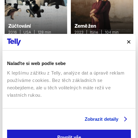
Zúčtování
Země žen
2016 | USA | 128 min
2023 | Itálie | 104 min
Filmy / Drama / Akční
Filmy / Drama
Nalaďte si web podle sebe
Sledujte kdekoliv až na 6 zařízeních
K lepšímu zážitku z Telly, analýze dat a úpravě reklam
používáme cookies. Bez těch základních se
Sledovat internetovou televizi jde odkudkoliv
neobejdeme, ale u těch volitelných máte režii ve
po celé EU, a to až na 6 zařízeních.
vlastních rukou.
Zobrazit detaily
Povolit vše