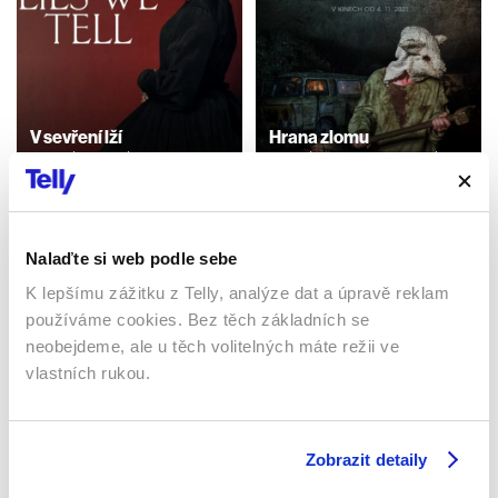
V sevření lží
Hrana zlomu
2023 | Irsko | 86 min
2021 | Česká republika | 86
min
Filmy / Ostatní / Drama /
Mysteriózní
Filmy / Thrillery / Drama
Nalaďte si web podle sebe
K lepšímu zážitku z Telly, analýze dat a úpravě reklam
Sledujte kdekoliv až na 6 zařízeních
používáme cookies. Bez těch základních se
neobejdeme, ale u těch volitelných máte režii ve
Sledovat internetovou televizi jde odkudkoliv
vlastních rukou.
po celé EU, a to až na 6 zařízeních.
Zobrazit detaily