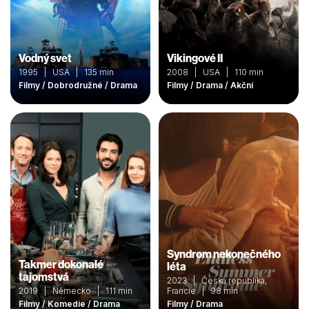
Vodný svet
Vikingové II
1995 | USA | 135 min
2008 | USA | 110 min
Filmy / Dobrodružné / Drama
Filmy / Drama / Akční
Syndrom nekonečného
Takmer dokonalé
léta
tajomstvá
2023 | Česká republika,
2019 | Německo | 111 min
Francie | 98 min
Filmy / Komedie / Drama
Filmy / Drama