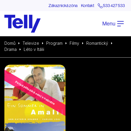
Zákaznická zóna
Kontakt
533 427 533
Menu
Domů
Televize
Program
Filmy
Romantický
Drama
Léto v Itálii
Pořad aktuálně není v nabídce