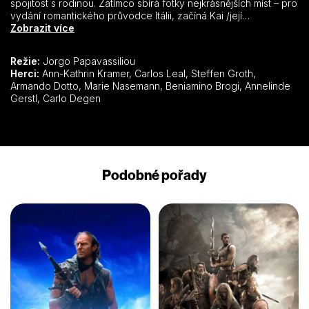
spojitost s rodinou. Zatímco sbírá fotky nejkrásnějších míst – pro
vydání romantického průvodce Itálii, začíná Kai /její
redaktor/,konečně psát texty. Claudie pomalu přichází díky
Zobrazit více
chytrému Italovi Lucca a jeho strýci Padre Itálii na chuť.
Dokonce i pomůže i přátelství s Padrem, Claudii objasnit
Režie:
Jorgo Papavassiliou
rodinné tajemství a ukáže jí cestu, jak si oblíbit Itálii, Lucovu
Herci:
Ann-Kathrin Kramer, Carlos Leal, Steffen Groth,
rodinu a otevřít sama sebe i lásce.
Armando Dotto, Marie Nasemann, Beniamino Brogi, Annelinde
Gerstl, Carlo Degen
Podobné pořady