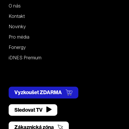
O nás
Kontakt
Novinky
Pro média
Fonergy
iDNES Premium
Vyzkoušet ZDARMA
Sledovat TV
Zákaznická zóna