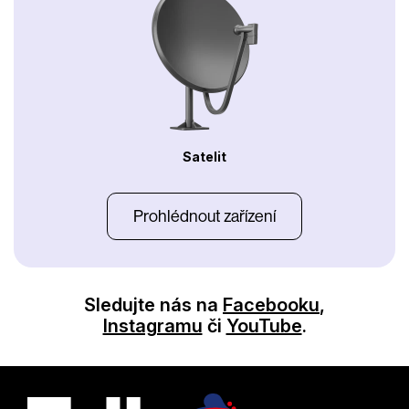
Satelit
Prohlédnout zařízení
Sledujte nás na
Facebooku
,
Instagramu
či
YouTube
.