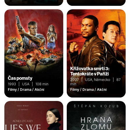
Křižovatka smrti 3:
Tentokráte v Paříži
Čas pomsty
2007 | USA, Německo | 87
1993 | USA | 108 min
min
Filmy / Drama / Akční
Filmy / Drama / Akční