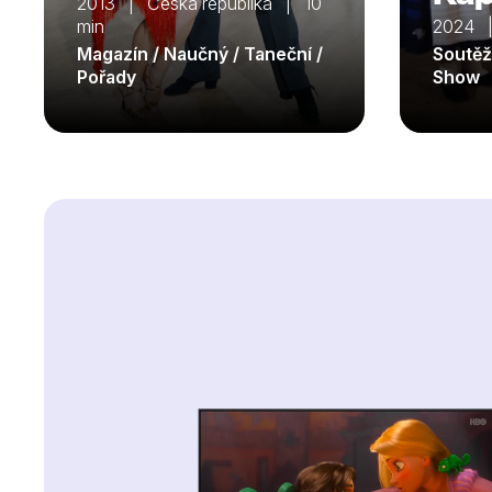
2013 | Česká republika | 10
min
2024 |
Magazín / Naučný / Taneční /
Soutěžn
Pořady
Show