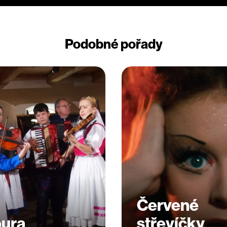
Podobné pořady
Červené
ura
střevíčky