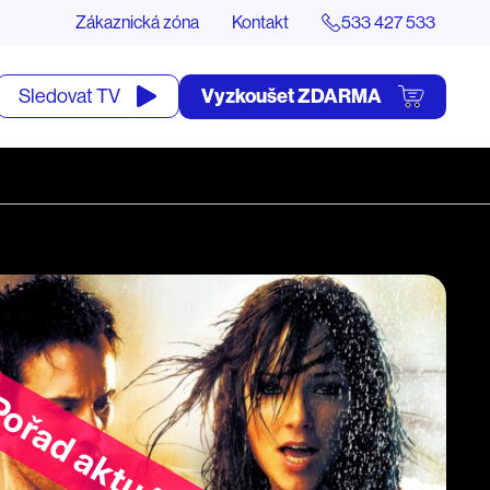
Zákaznická zóna
Kontakt
533 427 533
tevřít
Vyzkoušet ZDARMA
Sledovat TV
yhledávání