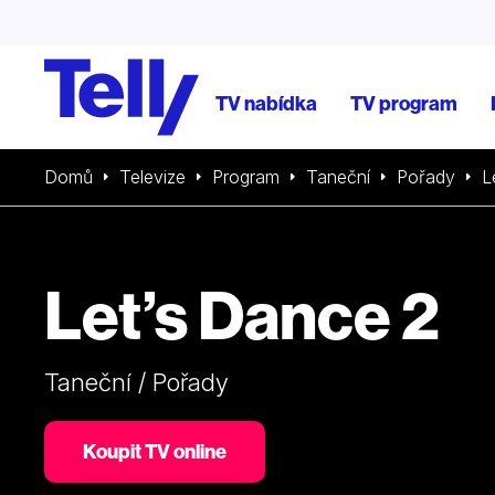
TV nabídka
TV program
Domů
Televize
Program
Taneční
Pořady
L
Let’s Dance 2
Taneční / Pořady
Koupit TV online