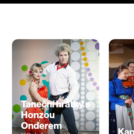
Taneční hrátky s
Honzou
Onderem
Kap