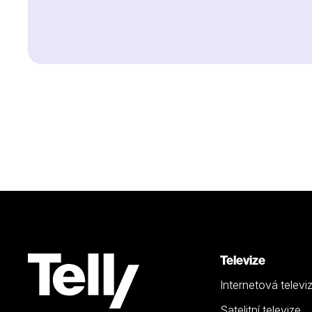
Televize
Internetová televi
Satelitní televize