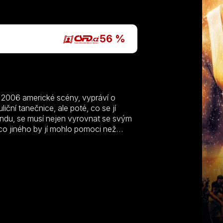
P
56 %
 2006 americké scény, vypráví o
iční tanečnice, ale poté, co se jí
andu, se musí nejen vyrovnat se svým
 co jiného by jí mohlo pomoci než
hasem (Robert Hoffman) a pak ji čeká
vé sny a postavit most mezi minulostí a