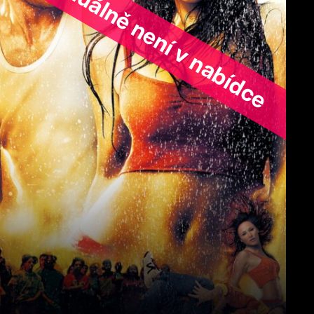
ořad aktuálně není v nabídce