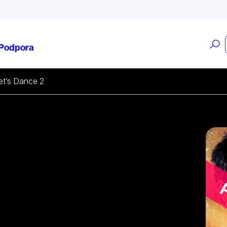
O
Podpora
v
et’s Dance 2