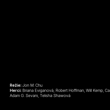
Režie:
Jon M. Chu
Herci:
Briana Eviganová, Robert Hoffman, Will Kemp, Cassie Venturová, Sonja Sohnová,
Adam G. Sevani, Telisha Shawová