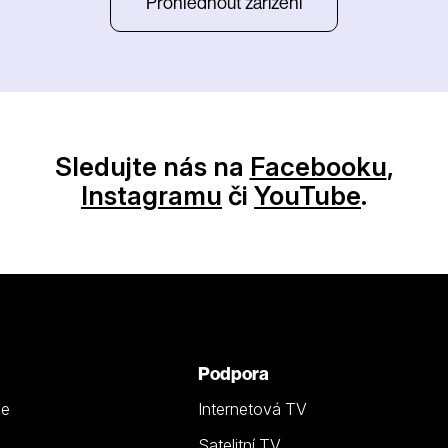
Prohlédnout zařízení
Sledujte nás na
Facebooku
,
Instagramu
či
YouTube
.
Podpora
ze
Internetová TV
Satelitní TV