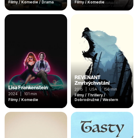
Filmy / Komedie / Drama
Filmy / Komedie
REVENANT
Zmrtvýchvstání
Lisa Frankenstein
2015 | USA | 156 min
2024 | 101 min
Filmy / Thrillery /
Filmy / Komedie
Dobrodružné / Western