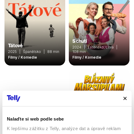
S chutí
Tátové
2024 | Estonsko, Litva |
2025 | Španělsko | 88 min
108 min
Filmy / Komedie
Filmy / Komedie
Nalaďte si web podle sebe
K lepšímu zážitku z Telly, analýze dat a úpravě reklam