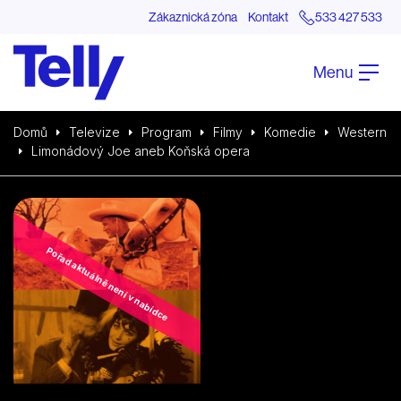
Zákaznická zóna
Kontakt
533 427 533
Menu
Domů
Televize
Program
Filmy
Komedie
Western
Limonádový Joe aneb Koňská opera
Pořad aktuálně není v nabídce