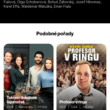
Fialová, Olga Schoberová, Bohuš Záhorský, Josef Hlinomaz,
Karel Effa, Waldemar Matuška, Eman Fiala
Podobné pořady
Takmer dokonalé
tajomstvá
Profesor v ringu
2019 | Německo | 111 min
2012 | USA | 105 min