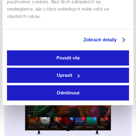
Bláznivý Marsupilami
používáme cookies. Bez těch základních se
Lhář, lhář
2025 | 10 min
neobejdeme, ale u těch volitelných máte režii ve
1997 | USA | 83 min
Filmy / Dobrodružné /
vlastních rukou.
Filmy / Komedie
Komedie
Zobrazit detaily
Sledujte kdekoliv až na 6 zařízeních
Povolit vše
Sledovat internetovou televizi jde odkudkoliv
po celé EU, a to až na 6 zařízeních.
Upravit
Odmítnout