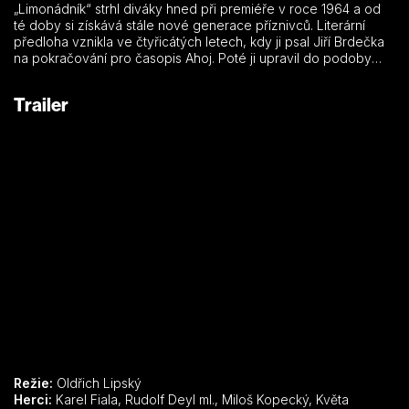
„Limonádník“ strhl diváky hned při premiéře v roce 1964 a od
té doby si získává stále nové generace příznivců. Literární
předloha vznikla ve čtyřicátých letech, kdy ji psal Jiří Brdečka
na pokračování pro časopis Ahoj. Poté ji upravil do podoby
divadelní hry, kterou inscenoval Oldřich Lipský.
Trailer
Režie:
Oldřich Lipský
Herci:
Karel Fiala, Rudolf Deyl ml., Miloš Kopecký, Květa