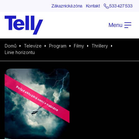
Zákaznická zóna
Kontakt
533 427 533
Menu
Domů
Televize
Program
Filmy
Thrillery
Linie horizontu
Pořad aktuálně není v nabídce