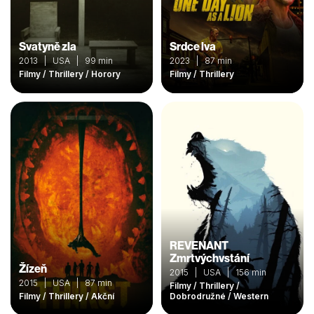
Svatyně zla
Srdce lva
2013 | USA | 99 min
2023 | 87 min
Filmy / Thrillery / Horory
Filmy / Thrillery
REVENANT
Zmrtvýchvstání
Žízeň
2015 | USA | 156 min
2015 | USA | 87 min
Filmy / Thrillery /
Filmy / Thrillery / Akční
Dobrodružné / Western