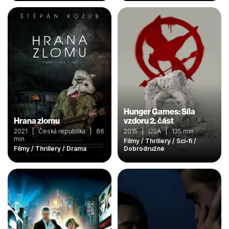
Hunger Games: Síla
Hrana zlomu
vzdoru 2. část
2021 | Česká republika | 86
2015 | USA | 135 min
min
Filmy / Thrillery / Sci-fi /
Filmy / Thrillery / Drama
Dobrodružné