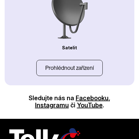
Satelit
Prohlédnout zařízení
Sledujte nás na
Facebooku
,
Instagramu
či
YouTube
.