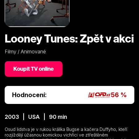
Looney Tunes: Zpět v akci
Filmy / Animované
Koupit TV online
Hodnocení:
56 %
2003 | USA | 90 min
Osud lidstva je v rukou králíka Bugse a kačera Duffyho, kteří
rozjíždějí úžasnou komickou vichřici ve ztřeštěném