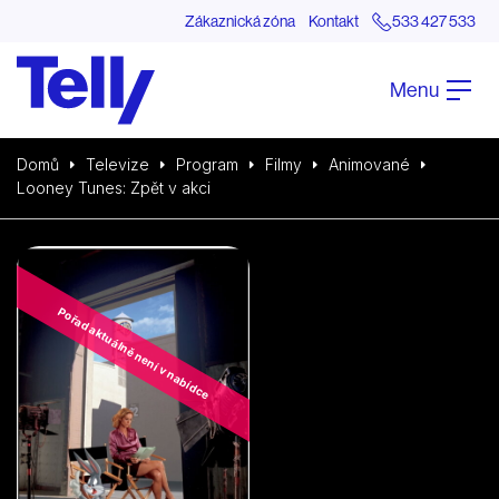
Zákaznická zóna
Kontakt
533 427 533
Menu
Domů
Televize
Program
Filmy
Animované
Looney Tunes: Zpět v akci
Pořad aktuálně není v nabídce