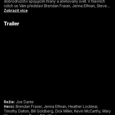
dobrodružství spojujícím hraný a animovaný svět. V hlavních
rolích se Vám představí Brendan Fraser, Jenna Elfman, Steve
Martin a veselá animovaná kavalkáda toho nejlepšího z Looney
Zobrazit více
Tunes.
Trailer
Režie:
Joe Dante
Herci:
Brendan Fraser, Jenna Elfman, Heather Locklear,
Timothy Dalton, Bill Goldberg, Dick Miller, Kevin McCarthy, Mary