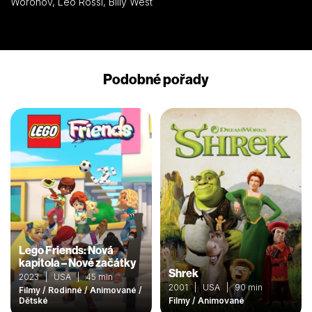
Woronov, Leo Rossi, Billy West
Podobné pořady
Lego Friends: Nová
kapitola – Nové začátky
Shrek
2023 | USA | 45 min
2001 | USA | 90 min
Filmy / Rodinné / Animované /
Dětské
Filmy / Animované