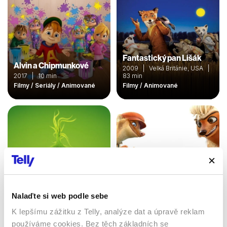
Fantastický pan Lišák
Alvin a Chipmunkové
2009 | Velká Británie, USA |
2017 | 10 min
83 min
Filmy / Seriály / Animované
Filmy / Animované
Nalaďte si web podle sebe
K lepšímu zážitku z Telly, analýze dat a úpravě reklam
The Grinch
Odvážná Emma
používáme cookies. Bez těch základních se