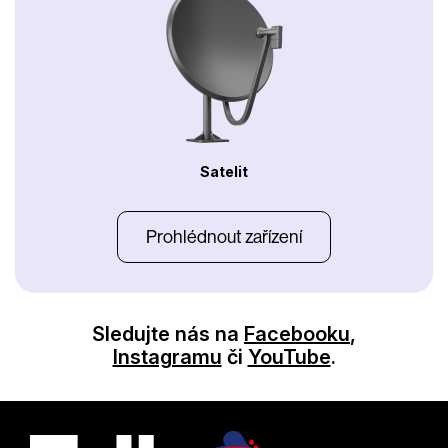
Satelit
Prohlédnout zařízení
Sledujte nás na
Facebooku
,
Instagramu
či
YouTube
.