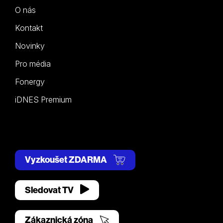
O nás
Kontakt
Novinky
Pro média
Fonergy
iDNES Premium
Vyzkoušet ZDARMA
Sledovat TV
Zákaznická zóna