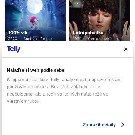
100% vlk
Letní pohádka
2020 | Austrálie, Belgie |
1984 | Československo |
96 min
54 min
Filmy / Rodinné / Animované /
Filmy / Rodinné / Dětské /
Dětské / Fantasy
Pohádka
Nalaďte si web podle sebe
K lepšímu zážitku z Telly, analýze dat a úpravě reklam
Sledujte kdekoliv až na 6 zařízeních
používáme cookies. Bez těch základních se
neobejdeme, ale u těch volitelných máte režii ve
Sledovat internetovou televizi jde odkudkoliv
vlastních rukou.
po celé EU, a to až na 6 zařízeních.
Zobrazit detaily