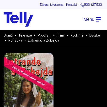
Zákaznická zóna
Kontakt
533 427 533
Menu
Domů
Televize
Program
Filmy
Rodinné
Dětské
Pohádka
Lotrando a Zubejda
Pořad aktuálně není v nabídce