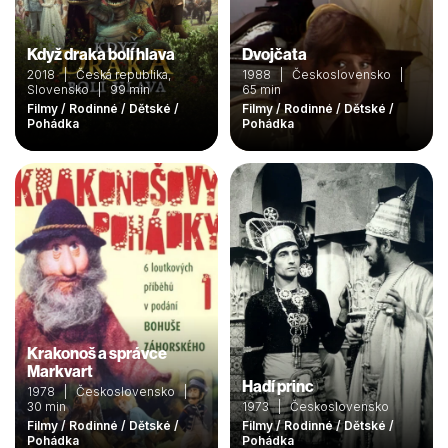
Když draka bolí hlava
Dvojčata
2018 | Česká republika,
1988 | Československo |
Slovensko | 99 min
65 min
Filmy / Rodinné / Dětské /
Filmy / Rodinné / Dětské /
Pohádka
Pohádka
Krakonoš a správce
Markvart
Hadí princ
1978 | Československo |
30 min
1973 | Československo
Filmy / Rodinné / Dětské /
Filmy / Rodinné / Dětské /
Pohádka
Pohádka