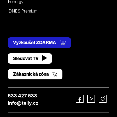
Fonergy
iDNES Premium
Vyzkoušet ZDARMA
Sledovat TV
Zákaznická zóna
533 427 533
info@telly.cz
Facebook
YouTube
Instagram