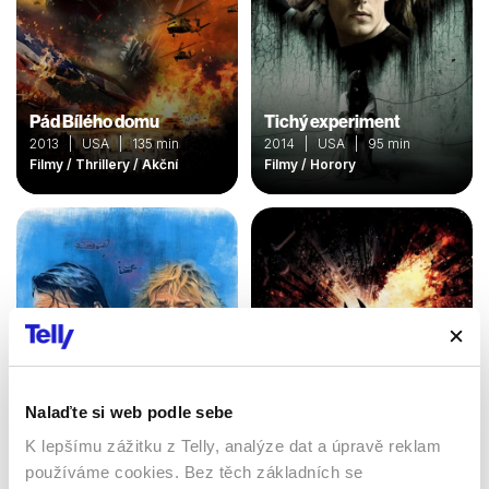
Pád Bílého domu
Tichý experiment
2013 | USA | 135 min
2014 | USA | 95 min
Filmy / Thrillery / Akční
Filmy / Horory
Nalaďte si web podle sebe
K lepšímu zážitku z Telly, analýze dat a úpravě reklam
Temný rytíř povstal
Bod zlomu
používáme cookies. Bez těch základních se
2012 | USA | 158 min