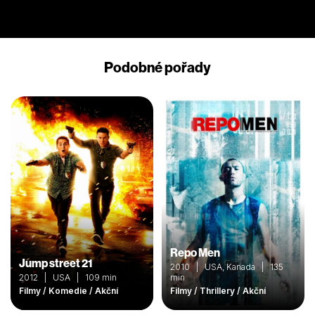
Podobné pořady
Repo Men
Jump street 21
2010 | USA, Kanada | 135
2012 | USA | 109 min
min
Filmy / Komedie / Akční
Filmy / Thrillery / Akční