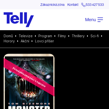
Zákaznická zóna
Kontakt
533 427 533
Menu
Domů
Televize
Program
Filmy
Thrillery
Sci-fi
Horory
Akční
Lovci příšer
Pořad aktuálně není v nabídce