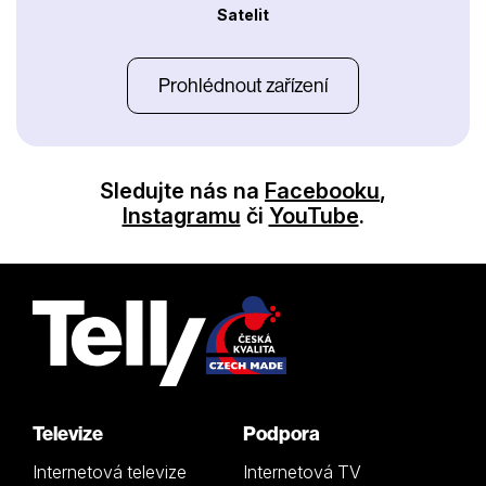
Satelit
Prohlédnout zařízení
Sledujte nás na
Facebooku
,
Instagramu
či
YouTube
.
Televize
Podpora
Internetová televize
Internetová TV