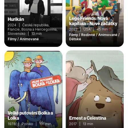
Lego Friends: Nová
Hurikán
kapitola – Nové začátky
2024 | Česká republika,
Francie, Bosna a Hercegovina,
2023 | USA | 45 min
Slovensko | 13 min
Filmy / Rodinné / Animované /
Filmy / Animované
Dětské
Velké putování Bolka a
Lolka
Ernest a Celestína
1978 | Polsko | 101 min
2017 | 13 min