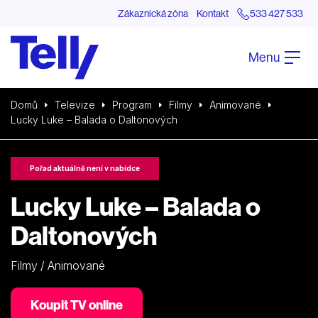
Zákaznická zóna
Kontakt
533 427 533
Menu
Domů
Televize
Program
Filmy
Animované
Lucky Luke – Balada o Daltonových
Pořad aktuálně není v nabídce
Lucky Luke – Balada o
Daltonových
Filmy / Animované
Koupit TV online