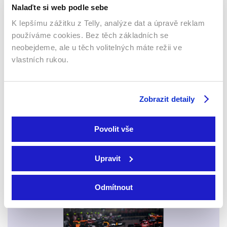
Nalaďte si web podle sebe
K lepšímu zážitku z Telly, analýze dat a úpravě reklam
používáme cookies. Bez těch základních se
neobejdeme, ale u těch volitelných máte režii ve
vlastních rukou.
Smart TV - Android, Google, Samsung, LG, VIDAA
Zobrazit detaily
Povolit vše
Upravit
Mobily a tablety (Android a Apple)
Odmítnout