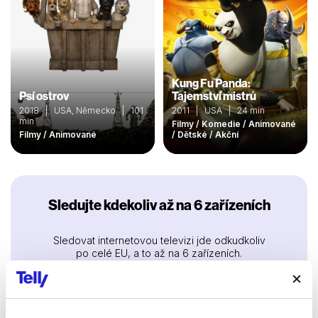
Kung Fu Panda:
Psí ostrov
Tajemství mistrů
2018 | USA, Německo | 101
2011 | USA | 24 min
min
Filmy / Komedie / Animované
Filmy / Animované
/ Dětské / Akční
Sledujte kdekoliv až na 6 zařízeních
Sledovat internetovou televizi jde odkudkoliv
po celé EU, a to až na 6 zařízeních.