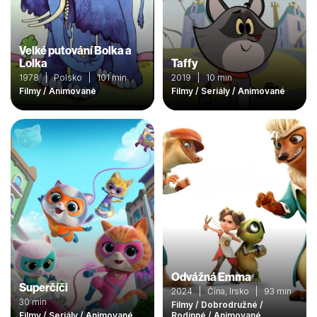
Velké putování Bolka a
Lolka
Taffy
1978 | Polsko | 101 min
2019 | 10 min
Filmy / Animované
Filmy / Seriály / Animované
Odvážná Emma
Superčíči
2024 | Čína, Irsko | 93 min
30 min
Filmy / Dobrodružné /
Filmy / Seriály / Animované
Rodinné / Animované