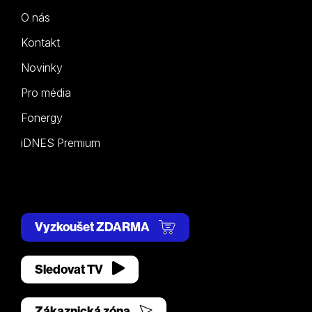
O nás
Kontakt
Novinky
Pro média
Fonergy
iDNES Premium
Vyzkoušet ZDARMA
Sledovat TV
Zákaznická zóna