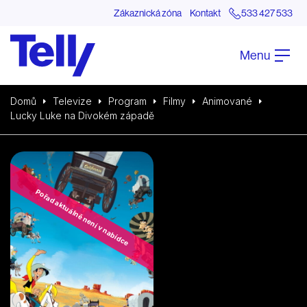
Zákaznická zóna
Kontakt
533 427 533
Menu
Domů
Televize
Program
Filmy
Animované
Lucky Luke na Divokém západě
Pořad aktuálně není v nabídce