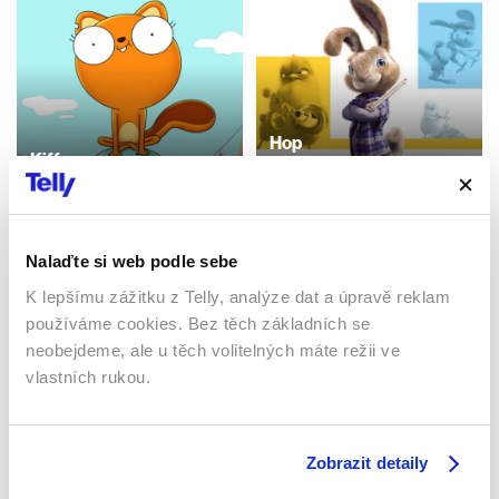
Hop
Kiff
2011 | USA | 95 min
30 min
Filmy / Komedie / Animované
Filmy / Seriály / Animované
/ Dětské
Nalaďte si web podle sebe
K lepšímu zážitku z Telly, analýze dat a úpravě reklam
Sledujte kdekoliv až na 6 zařízeních
používáme cookies. Bez těch základních se
neobejdeme, ale u těch volitelných máte režii ve
Sledovat internetovou televizi jde odkudkoliv
vlastních rukou.
po celé EU, a to až na 6 zařízeních.
Zobrazit detaily