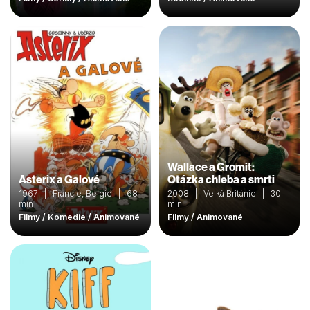
Wallace a Gromit:
Asterix a Galové
Otázka chleba a smrti
1967 | Francie, Belgie | 68
2008 | Velká Británie | 30
min
min
Filmy / Komedie / Animované
Filmy / Animované