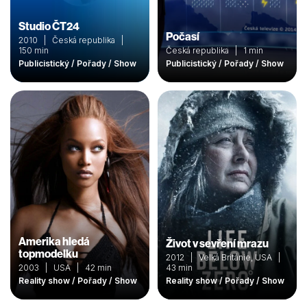
Studio ČT24
Počasí
2010 | Česká republika |
150 min
Česká republika | 1 min
Publicistický / Pořady / Show
Publicistický / Pořady / Show
Amerika hledá
Život v sevření mrazu
topmodelku
2012 | Velká Británie, USA |
2003 | USA | 42 min
43 min
Reality show / Pořady / Show
Reality show / Pořady / Show