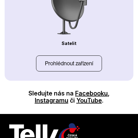
Satelit
Prohlédnout zařízení
Sledujte nás na
Facebooku
,
Instagramu
či
YouTube
.