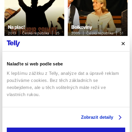
Na plac!
Bolkoviny
2013 | Česká republika | 25
2005 | Česká republika | 51
min
min
Pořady / Show
Pořady / Show
Nalaďte si web podle sebe
Sledujte kdekoliv až na 6 zařízeních
K lepšímu zážitku z Telly, analýze dat a úpravě reklam
používáme cookies. Bez těch základních se
Sledovat internetovou televizi jde odkudkoliv
neobejdeme, ale u těch volitelných máte režii ve
po celé EU, a to až na 6 zařízeních.
vlastních rukou.
Zobrazit detaily