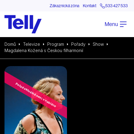
Zákaznická zóna
Kontakt
533 427 533
Menu
Domů
Televize
Program
Pořady
Show
Magdalena Kožená s Českou filharmonií
Pořad aktuálně není v nabídce