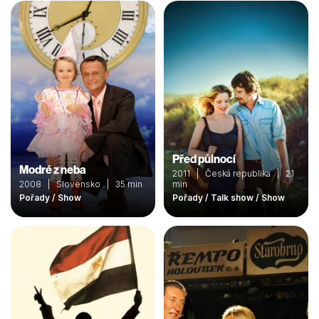
Před půlnocí
Modré z neba
2011 | Česká republika | 21
2008 | Slovensko | 35 min
min
Pořady / Show
Pořady / Talk show / Show