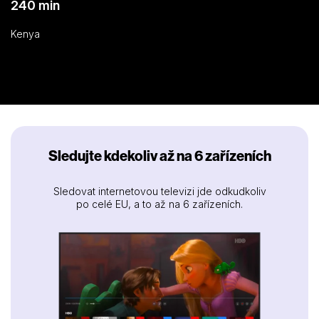
240 min
Kenya
Sledujte kdekoliv až na 6 zařízeních
Sledovat internetovou televizi jde odkudkoliv
po celé EU, a to až na 6 zařízeních.