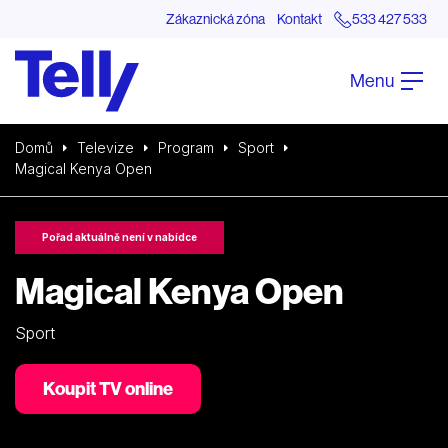
Zákaznická zóna
Kontakt
533 427 533
Menu
Domů
Televize
Program
Sport
Magical Kenya Open
Pořad aktuálně není v nabídce
Magical Kenya Open
Sport
Koupit TV online