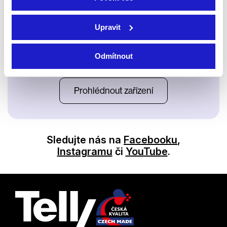
Upravit
Odmítnout
Satelit
Prohlédnout zařízení
Sledujte nás na
Facebooku
,
Instagramu
či
YouTube
.