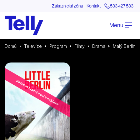
Zákaznická zóna
Kontakt
533 427 533
Menu
Domů
Televize
Program
Filmy
Drama
Malý Berlín
Pořad aktuálně není v nabídce