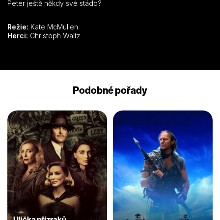
Peter ještě někdy své stádo?
Režie:
Kate McMullen
Herci:
Christoph Waltz
Podobné pořady
Ulička přízraků