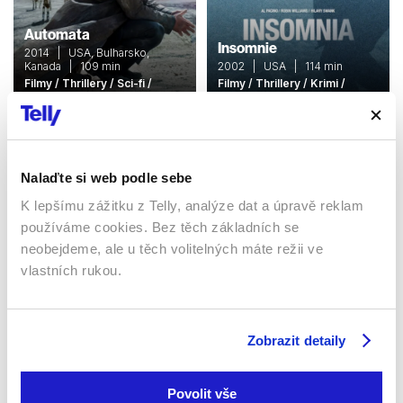
Automata
Insomnie
2014 | USA, Bulharsko,
Kanada | 109 min
2002 | USA | 114 min
Filmy / Thrillery / Sci-fi /
Filmy / Thrillery / Krimi /
Drama
Drama
Nalaďte si web podle sebe
Sledujte kdekoliv až na 6 zařízeních
K lepšímu zážitku z Telly, analýze dat a úpravě reklam
používáme cookies. Bez těch základních se
Sledovat internetovou televizi jde odkudkoliv
po celé EU, a to až na 6 zařízeních.
neobejdeme, ale u těch volitelných máte režii ve
vlastních rukou.
Zobrazit detaily
Povolit vše