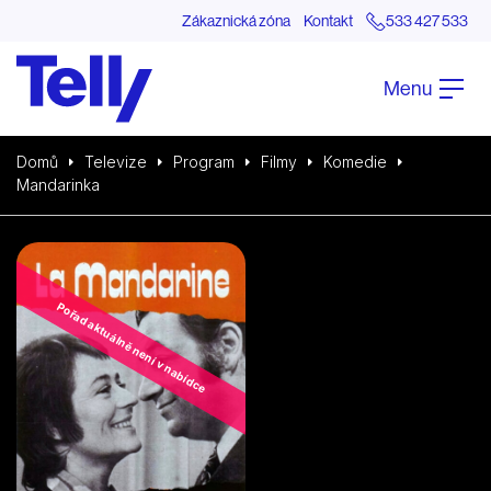
Zákaznická zóna
Kontakt
533 427 533
Menu
Domů
Televize
Program
Filmy
Komedie
Mandarinka
Pořad aktuálně není v nabídce