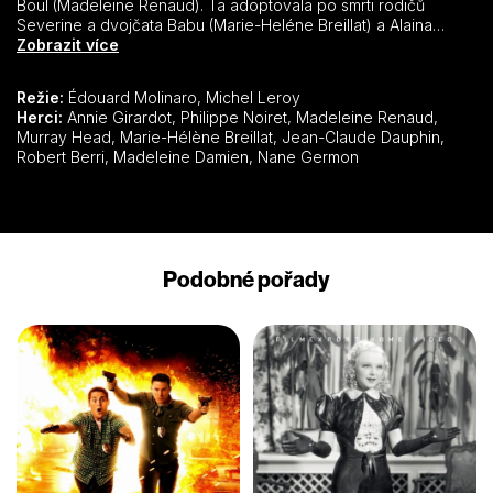
Boul (Madeleine Renaud). Ta adoptovala po smrti rodičů
Severine a dvojčata Babu (Marie-Heléne Breillat) a Alaina
(Jean-Claude Dauphin). Z jednoho výletu přivedou dvojčata
Zobrazit více
do hotelu nového kamaráda Tonyho (Murray Head), mladého
anglického spisovatele. Charismatický mladík naruší rodinnou
Režie:
Édouard Molinaro, Michel Leroy
atmosféru, okouzlí Méme a svede obě její vnučky, což má
Herci:
Annie Girardot, Philippe Noiret, Madeleine Renaud,
závažné následky.
Murray Head, Marie-Hélène Breillat, Jean-Claude Dauphin,
Robert Berri, Madeleine Damien, Nane Germon
Podobné pořady