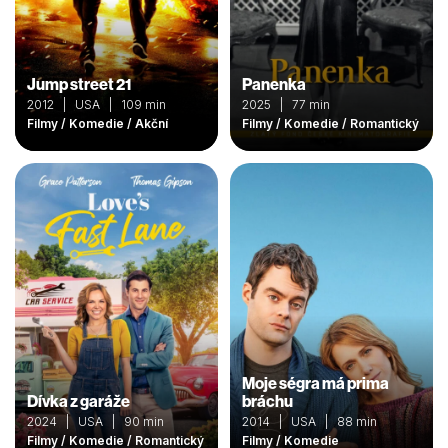
Jump street 21
Panenka
2012 | USA | 109 min
2025 | 77 min
Filmy / Komedie / Akční
Filmy / Komedie / Romantický
Moje ségra má prima
Dívka z garáže
bráchu
2024 | USA | 90 min
2014 | USA | 88 min
Filmy / Komedie / Romantický
Filmy / Komedie