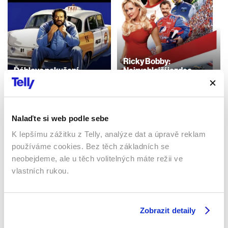
Ricky Bobby:
Ďáblovo pokušení
Nejrychlejší jezdec
1991 | Itálie | 99 min
2006 | USA | 108 min
Filmy / Komedie / Akční
Filmy / Komedie
Nalaďte si web podle sebe
K lepšímu zážitku z Telly, analýze dat a úpravě reklam
Sledujte kdekoliv až na 6 zařízeních
používáme cookies. Bez těch základních se
neobejdeme, ale u těch volitelných máte režii ve
Sledovat internetovou televizi jde odkudkoliv
vlastních rukou.
po celé EU, a to až na 6 zařízeních.
Zobrazit detaily