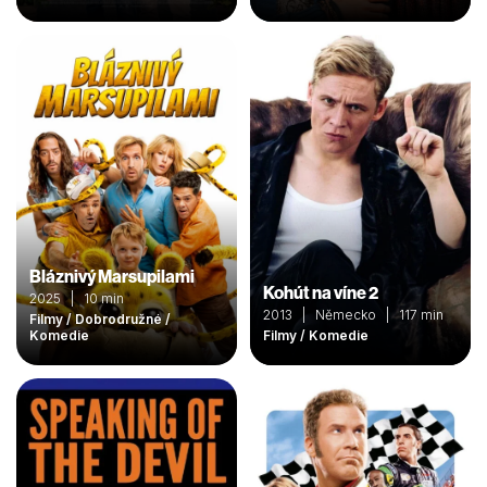
Bláznivý Marsupilami
Kohút na víne 2
2025 | 10 min
2013 | Německo | 117 min
Filmy / Dobrodružné /
Komedie
Filmy / Komedie