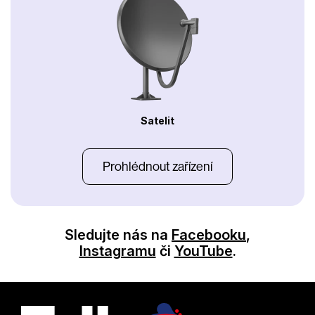
Satelit
Prohlédnout zařízení
Sledujte nás na
Facebooku
,
Instagramu
či
YouTube
.