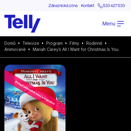
Zákaznická zóna
Kontakt
533 427 533
Menu
Domů
Televize
Program
Filmy
Rodinné
Animované
Mariah Carey’s All I Want for Christmas Is You
Pořad aktuálně není v nabídce