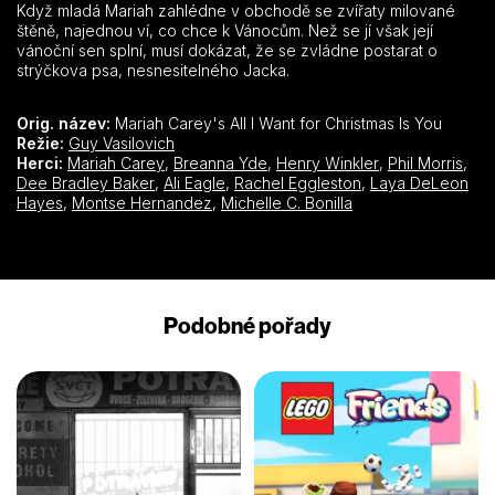
Když mladá Mariah zahlédne v obchodě se zvířaty milované
štěně, najednou ví, co chce k Vánocům. Než se jí však její
vánoční sen splní, musí dokázat, že se zvládne postarat o
strýčkova psa, nesnesitelného Jacka.
Orig. název:
Mariah Carey's All I Want for Christmas Is You
Režie:
Guy Vasilovich
Herci:
Mariah Carey
,
Breanna Yde
,
Henry Winkler
,
Phil Morris
,
Dee Bradley Baker
,
Ali Eagle
,
Rachel Eggleston
,
Laya DeLeon
Hayes
,
Montse Hernandez
,
Michelle C. Bonilla
Podobné pořady