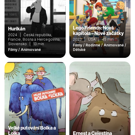
Lego Friends: Nová
Hurikán
kapitola – Nové začátky
2024 | Česká republika,
Francie, Bosna a Hercegovina,
2023 | USA | 45 min
Slovensko | 13 min
Filmy / Rodinné / Animované /
Filmy / Animované
Dětské
Velké putování Bolka a
Lolka
Ernest a Celestína