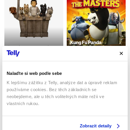
Kung Fu Panda:
Psí ostrov
Tajemství mistrů
2018 | USA, Německo | 101
2011 | USA | 24 min
min
Filmy / Komedie / Animované
Filmy / Animované
/ Dětské / Akční
Nalaďte si web podle sebe
K lepšímu zážitku z Telly, analýze dat a úpravě reklam
používáme cookies. Bez těch základních se
Sledujte kdekoliv až na 6 zařízeních
neobejdeme, ale u těch volitelných máte režii ve
vlastních rukou.
Sledovat internetovou televizi jde odkudkoliv
po celé EU, a to až na 6 zařízeních.
Zobrazit detaily