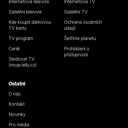
Internetová televize
Internetová TV
Satelitní televize
Satelitní TV
Kde koupit dárkovou
Ochrana osobních
TV kartu
údajů
TV program
Šetříme planetu
Ceník
Prohlášení o
přístupnosti
Sledovat TV
(moje.telly.cz)
Ostatní
O nás
Kontakt
Novinky
Pro média