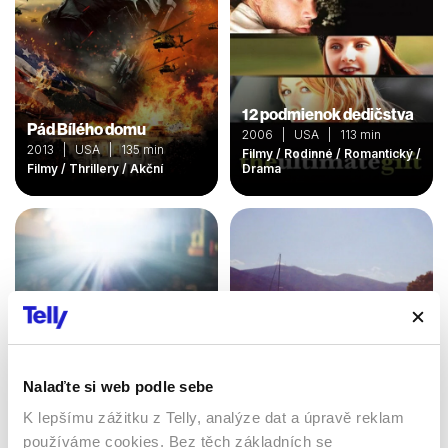
12 podmienok dedičstva
Pád Bílého domu
2006 | USA | 113 min
2013 | USA | 135 min
Filmy / Rodinné / Romantický /
Filmy / Thrillery / Akční
Drama
Nalaďte si web podle sebe
K lepšímu zážitku z Telly, analýze dat a úpravě reklam
Vypravěčka filmů
používáme cookies. Bez těch základních se
Kyuka: Než skončí léto