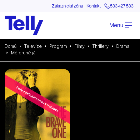
Zákaznická zóna
Kontakt
533 427 533
Menu
Domů
Televize
Program
Filmy
Thrillery
Drama
Mé druhé já
Pořad aktuálně není v nabídce