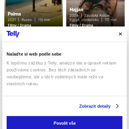
Hajjan
Palma
2024 | Saudská Arábie,
2021 | Rusko | 110 min
Egypt, Jordánsko | 117 min
Filmy / Drama
Filmy / Drama
Sledujte kdekoliv až na 6 zařízeních
Nalaďte si web podle sebe
K lepšímu zážitku z Telly, analýze dat a úpravě reklam
Sledovat internetovou televizi jde odkudkoliv
používáme cookies. Bez těch základních se
po celé EU, a to až na 6 zařízeních.
neobejdeme, ale u těch volitelných máte režii ve
vlastních rukou.
Zobrazit detaily
Povolit vše