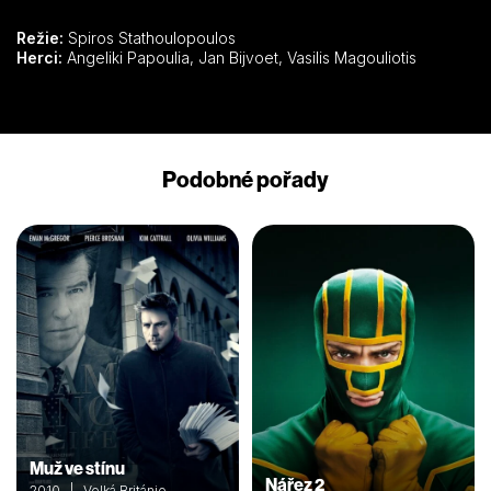
Režie:
Spiros Stathoulopoulos
Herci:
Angeliki Papoulia, Jan Bijvoet, Vasilis Magouliotis
Podobné pořady
Muž ve stínu
Nářez 2
2010 | Velká Británie,