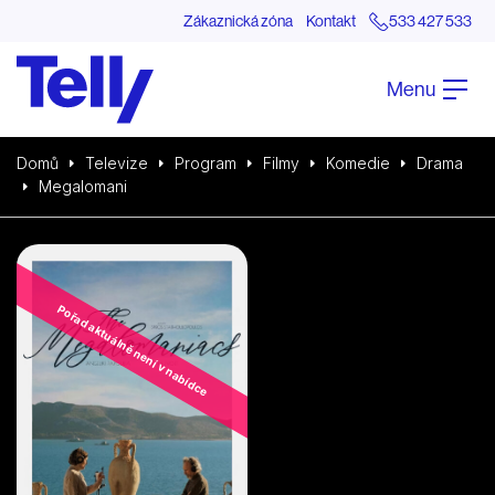
Zákaznická zóna
Kontakt
533 427 533
Menu
Domů
Televize
Program
Filmy
Komedie
Drama
Megalomani
Pořad aktuálně není v nabídce