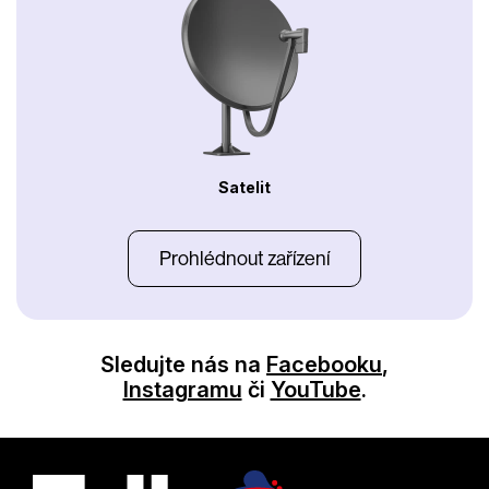
Satelit
Prohlédnout zařízení
Sledujte nás na
Facebooku
,
Instagramu
či
YouTube
.