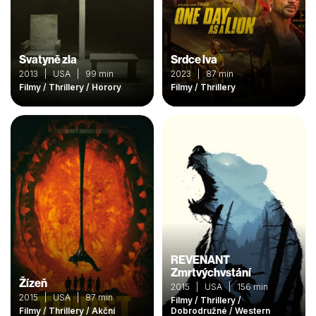
Svatyně zla
Srdce lva
2013 | USA | 99 min
2023 | 87 min
Filmy / Thrillery / Horory
Filmy / Thrillery
REVENANT
Zmrtvýchvstání
Žízeň
2015 | USA | 156 min
2015 | USA | 87 min
Filmy / Thrillery /
Filmy / Thrillery / Akční
Dobrodružné / Western