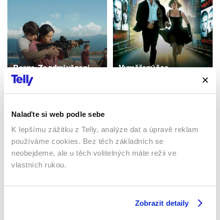
Borgo: Za zdmi vězení
Vyměřený čas
2023 | Francie | 117 min
2011 | USA | 105 min
Filmy / Krimi / Drama
Filmy / Thrillery / Sci-fi
Nalaďte si web podle sebe
K lepšímu zážitku z Telly, analýze dat a úpravě reklam
Sledujte kdekoliv až na 6 zařízeních
používáme cookies. Bez těch základních se
neobejdeme, ale u těch volitelných máte režii ve
Sledovat internetovou televizi jde odkudkoliv
vlastních rukou.
po celé EU, a to až na 6 zařízeních.
Zobrazit detaily