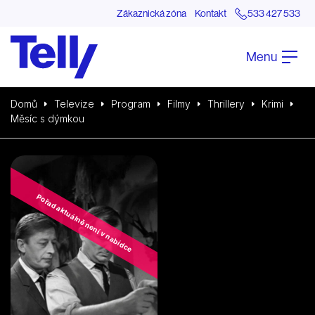
Zákaznická zóna
Kontakt
533 427 533
Menu
Domů
Televize
Program
Filmy
Thrillery
Krimi
Měsíc s dýmkou
Pořad aktuálně není v nabídce