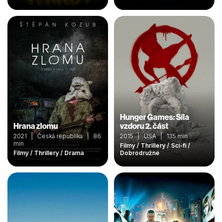
Hunger Games: Síla
Hrana zlomu
vzdoru 2. část
2021 | Česká republika | 86
2015 | USA | 135 min
min
Filmy / Thrillery / Sci-fi /
Filmy / Thrillery / Drama
Dobrodružné