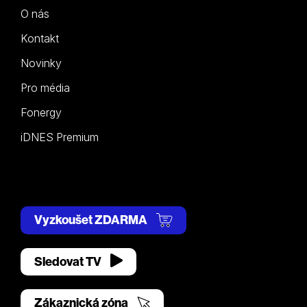
O nás
Kontakt
Novinky
Pro média
Fonergy
iDNES Premium
Vyzkoušet ZDARMA
Sledovat TV
Zákaznická zóna