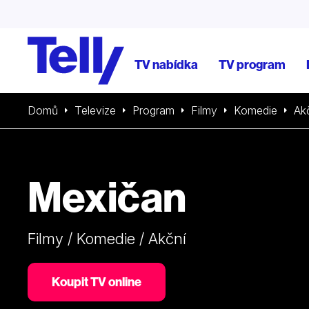
TV nabídka
TV program
Domů
Televize
Program
Filmy
Komedie
Ak
Mexičan
Filmy / Komedie / Akční
Koupit TV online