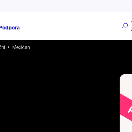
O
Podpora
v
ční
Mexičan