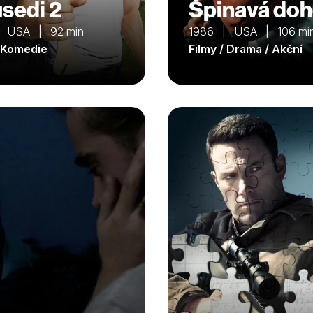
sedi 2
Špinavá do
| USA | 92 min
1986 | USA | 106 mi
/ Komedie
Filmy / Drama / Akční