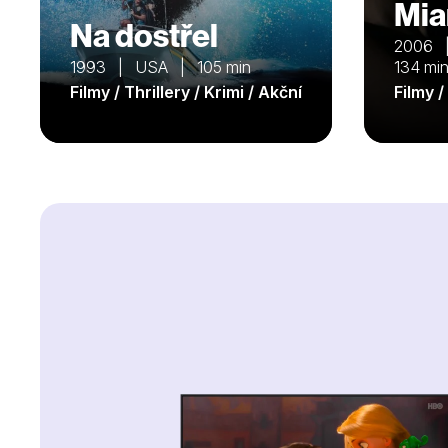
Mia
Na dostřel
2006 
1993 | USA | 105 min
134 mi
Filmy / Thrillery / Krimi / Akční
Filmy /