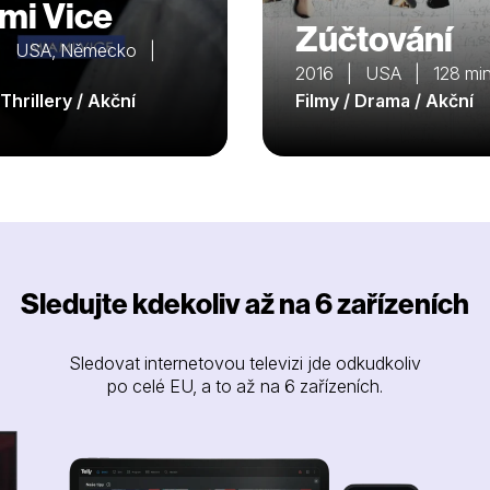
mi Vice
Zúčtování
| USA, Německo |
n
2016 | USA | 128 mi
 Thrillery / Akční
Filmy / Drama / Akční
Sledujte kdekoliv až na 6 zařízeních
Sledovat internetovou televizi jde odkudkoliv
po celé EU, a to až na 6 zařízeních.