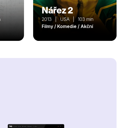
Nářez 2
n
2013 | USA | 103 min
Filmy / Komedie / Akční