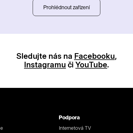
Prohlédnout zařízení
Sledujte nás na
Facebooku
,
Instagramu
či
YouTube
.
Podpora
ze
Internetová TV