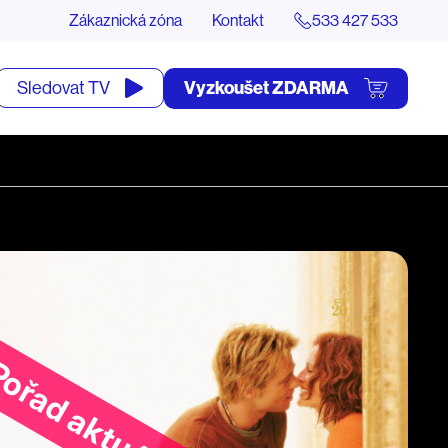
Zákaznická zóna
Kontakt
533 427 533
tevřít
Vyzkoušet ZDARMA
Sledovat TV
yhledávání