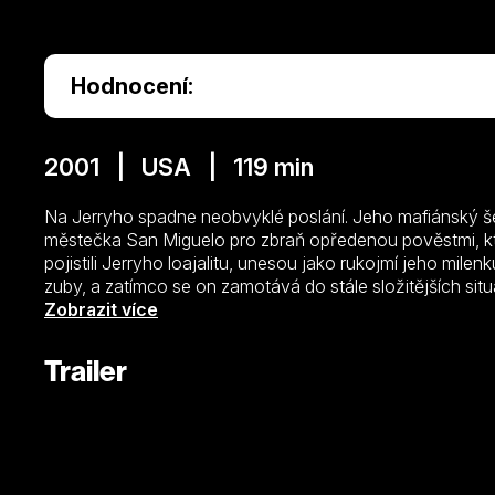
Hodnocení:
2001 | USA | 119 min
Na Jerryho spadne neobvyklé poslání. Jeho mafiánský š
městečka San Miguelo pro zbraň opředenou pověstmi, kte
pojistili Jerryho loajalitu, unesou jako rukojmí jeho mil
zuby, a zatímco se on zamotává do stále složitějších situ
se pomalu sbližuje se svým únoscem Leroyem. Ten ovše
Zobrazit více
pohlaví. Paradoxem ovšem je, že zbraň, po které všichni t
má… B. Pitt a J. Robertsová na bláznivé cestě Mexikem!
Trailer