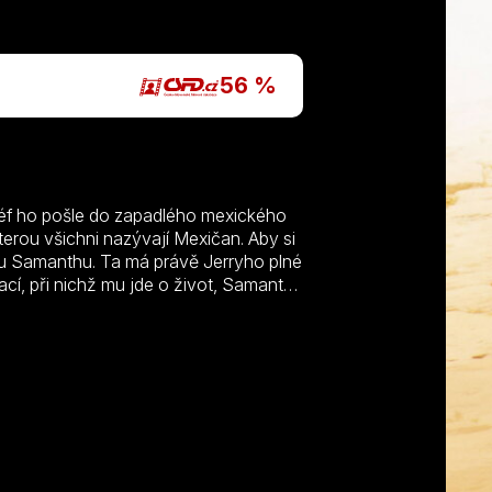
P
56 %
éf ho pošle do zapadlého mexického
rou všichni nazývají Mexičan. Aby si
enku Samanthu. Ta má právě Jerryho plné
ací, při nichž mu jde o život, Samantha
m nachází zalíbení spíše v opačném
ak touží, málokdy vystřelí tak, jak