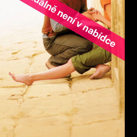
ořad aktuálně není v nabídce