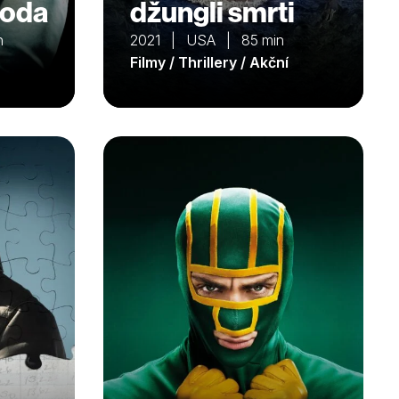
hoda
džungli smrti
n
2021 | USA | 85 min
Filmy / Thrillery / Akční