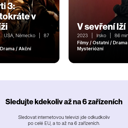
i 3:
tokráte v
ži
V sevření lží
| USA, Německo | 87
2023 | Irsko | 86 mi
Filmy / Ostatní / Drama
/ Drama / Akční
Mysteriózní
Sledujte kdekoliv až na 6 zařízeních
Sledovat internetovou televizi jde odkudkoliv
po celé EU, a to až na 6 zařízeních.