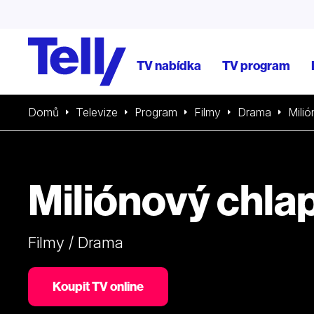
TV nabídka
TV program
Domů
Televize
Program
Filmy
Drama
Mili
Miliónový chla
Filmy / Drama
Koupit TV online