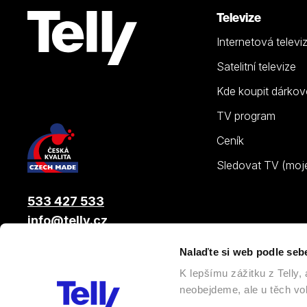
Televize
Internetová televi
Satelitní televize
Kde koupit dárkov
TV program
Ceník
Sledovat TV (moje.
533 427 533
info@telly.cz
Nalaďte si web podle seb
© 2026 |
Telly s.r.o.
, člen skupiny LAMA ENERGY GROUP
K lepšímu zážitku z Telly
neobejdeme, ale u těch vol