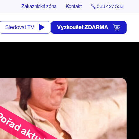
Zákaznická zóna
Kontakt
533 427 533
tevřít
Vyzkoušet ZDARMA
Sledovat TV
yhledávání