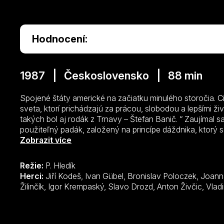
Hodnocení:
1987 | Československo | 88 min
Spojené štáty americké na začiatku minulého storočia. C
sveta, ktorí prichádzajú za prácou, slobodou a lepšími 
takých bol aj rodák z Trnavy – Štefan Banič. “ Zaujímal sa
použiteľný padák, založený na princípe dáždnika, ktorý s
Padák mal vyriešiť problém tzv. plávania vo vzduchu a ús
Zobrazit více
Toľko vraví Encyklopédia Slovenska. Zariadenie na zosk
života vyskúšal a získal naň od patentového úradu USA 
Režie:
P. Hledík
tomu zomrel tento vynálezca v zabudnutí, bez medzinár
Herci:
Jiří Kodeš, Ivan Gübel, Bronislav Poloczek, Joanna Żółkowska, Martin Huba, Tomáš
ocenenia. Hoci historické pramene ponúkajú o ňom málo 
Žilinčík, Igor Kre
objave sa vie len málo, scenáristka Jarmila Tomášková a r
vlastnú rekonštrukciu jeho osudov. Vytvorili presvedčiv
človeka, trpiaceho a snívajúceho o veľkej zemi, ktorý ne