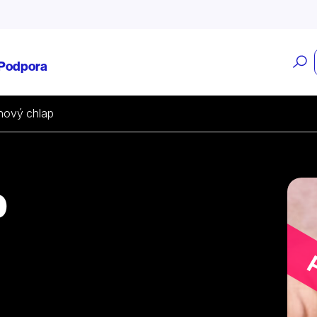
O
Podpora
v
ónový chlap
p