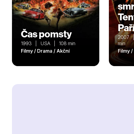
smrt
Ten
Paří
Čas pomsty
2007 
1993 | USA | 108 min
min
Filmy / Drama / Akční
Filmy 