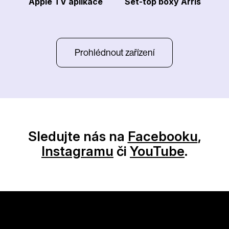
Apple TV aplikace
Set-top boxy Arris
Prohlédnout zařízení
Sledujte nás na
Facebooku
,
Instagramu
či
YouTube
.