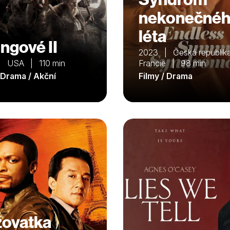
nekonečné
léta
ingové II
2023 | Česká republika
| USA | 110 min
Francie | 98 min
/ Drama / Akční
Filmy / Drama
žovatka