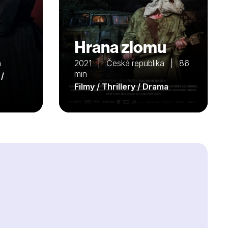
Hrana zlomu
n
2021 | Česká republika | 86
min
 /
Filmy / Thrillery / Drama