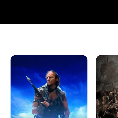
všetkým prekážkam uskutočnil svoju myšlienku. Pomáhal
poznal aj bezmocnosť vo chvíľach, keď zistil, že sa ocitol 
on sám. “ Hlavný predstaviteľ Jiří Kodeš dodal hrdinovi 
presvedčivosti, ktorá postavu nerobí mýtom a sprostred
tvorivého ducha, ktorému okolie neverí a pritom všetci č
odvysielaní snímky v roku 1988 Martina Slezáková. Napr
zhodla na pozitívnom hodnotení tohto televízneho filmu, k
roka. Zvlášť oceňovali vizuálnu podobu diela, kedy sa a
Holloša, architekta Romana Rjachovského a kostýmovej
podarilo na Slovensku vytvoriť hodnovernú „retro“ atmos