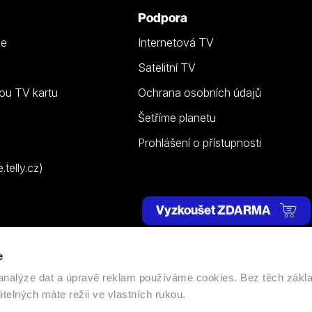
Podpora
ze
Internetová TV
Satelitní TV
ou TV kartu
Ochrana osobních údajů
Šetříme planetu
Prohlášení o přístupnosti
telly.cz)
Vyzkoušet ZDARMA
e
 | Všechna práva vyhrazena. |
Nastavení cookies
, analýze dat a úpravě reklam používáme cookies. Bez těch zákl
itelných máte režii ve vlastních rukou.