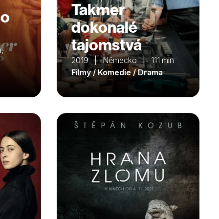
Takmer
ho
dokonalé
tajomstvá
,
2019 | Německo | 111 min
Filmy / Komedie / Drama