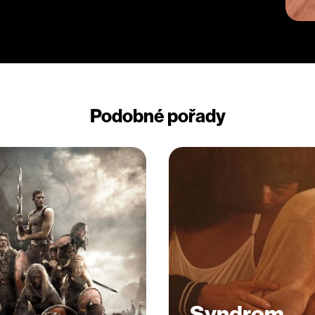
 mu jeho zápal a cieľavedomosť, ale
vo vleku síl, oveľa silnejších, ako bol
potrebnú dávku nepatetickej
kováva zdanlivý pocit osamelosti
akajú, kedy zbohatne,“ napísala po
iek určitým výhradám sa dobová kritika
torý patril k najzaujímavejším titulom
j zásluhou kameramana Vladimíra
Podobné pořady
 návrhárky Moniky Hafsahlovej
féru prostredia Ameriky.
Syndrom