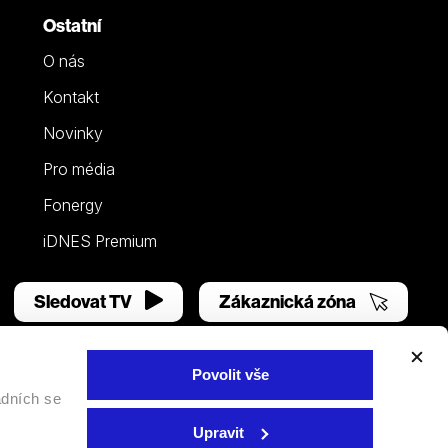
Ostatní
O nás
Kontakt
Novinky
Pro média
Fonergy
iDNES Premium
Sledovat TV
Zákaznická zóna
Povolit vše
adních se
Facebook
YouTube
Instagram
Upravit